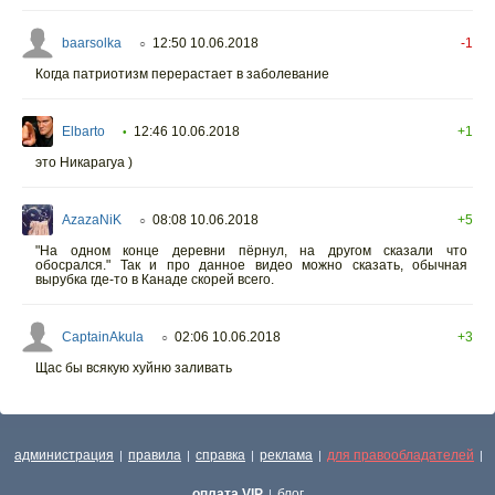
baarsolka
12:50 10.06.2018
-1
○
Когда патриотизм перерастает в заболевание
Elbarto
12:46 10.06.2018
+1
•
это Никарагуа )
AzazaNiK
08:08 10.06.2018
+5
○
"На одном конце деревни пёрнул, на другом сказали что
обосрался." Так и про данное видео можно сказать, обычная
вырубка где-то в Канаде скорей всего.
CaptainAkula
02:06 10.06.2018
+3
○
Щас бы всякую хуйню заливать
администрация
правила
справка
реклама
для правообладателей
|
|
|
|
|
оплата VIP
блог
|