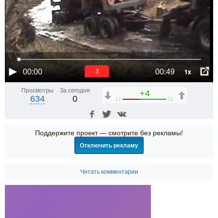
1x
00:00
00:49
3
Просмотры
За сегодня
+4
634
0
17
21
Поддержите проект — смотрите без рекламы!
Отключить рекламу
Читать комментарии