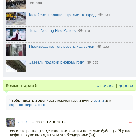
209
Китайская полиция стреляет в народ
841
Tulia - Nothing Else Matters
110
Производство тепловозных дизелей
233
Завезли подарки к новому году
625
Комментарии
5
с начала
|
дерево
Чтобы писать и оценивать комментарии нужно
войти
или
зарегистрироваться
ZOLD
23:03 12.06.2018
-2
○
если это рашка ,то где камазики и калия по самые бубенцы ?! у нас
асфальт хуже выглядит чем это бездорожье )))))