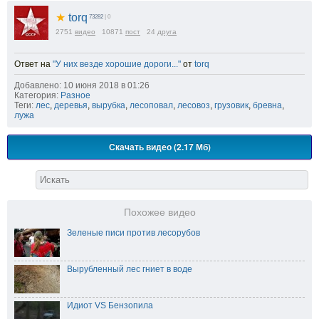
★
torq
73282
| 0
2751
видео
10871
пост
24
друга
Ответ на
"У них везде хорошие дороги..."
от
torq
Добавлено: 10 июня 2018 в 01:26
Категория:
Разное
Теги:
лес
,
деревья
,
вырубка
,
лесоповал
,
лесовоз
,
грузовик
,
бревна
,
лужа
Скачать видео (2.17 Мб)
Похожее видео
Зеленые писи против лесорубов
Вырубленный лес гниет в воде
Идиот VS Бензопила