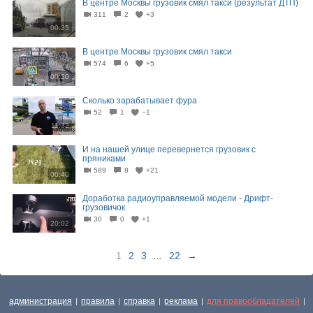
В центре Москвы грузовик смял такси (результат ДТП)
311
2
+3
00:35
В центре Москвы грузовик смял такси
574
6
+5
00:20
Сколько зарабатывает фура
52
1
−1
11:32
И на нашей улице перевернется грузовик с
пряниками
589
8
+21
00:40
Доработка радиоуправляемой модели - Дрифт-
грузовичок
30
0
+1
20:02
1
2
3
...
22
→
администрация
правила
справка
реклама
для правообладателей
|
|
|
|
|