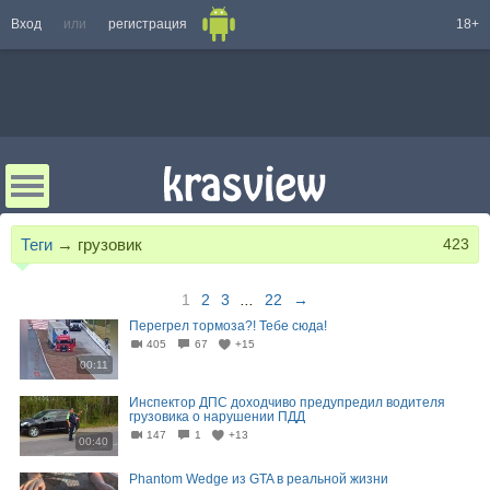
Вход
или
регистрация
18+
Теги
→
грузовик
423
1
2
3
...
22
→
Перегрел тормоза?! Тебе сюда!
405
67
+15
00:11
Инспектор ДПС доходчиво предупредил водителя
грузовика о нарушении ПДД
147
1
+13
00:40
Phantom Wedge из GTA в реальной жизни