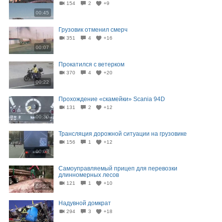
154
2
+9
00:45
Грузовик отменил смерч
351
4
+16
00:07
Прокатился с ветерком
370
4
+20
00:22
Прохождение «скамейки» Scania 94D
131
2
+12
00:30
Трансляция дорожной ситуации на грузовике
156
1
+12
00:08
Cамоуправляемый прицеп для перевозки
длинномерных лесов
121
1
+10
00:53
Надувной домкрат
294
3
+18
00:23