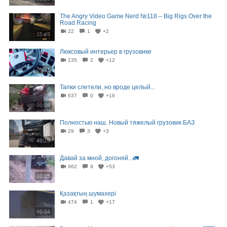
The Angry Video Game Nerd №118 – Big Rigs Over the
Road Racing
22
1
+2
15:45
Люксовый интерьер в грузовике
235
2
+12
00:31
Тапки слетели, но вроде целый...
637
0
+16
00:08
Полностью наш. Новый тяжелый грузовик БАЗ
29
3
+3
40:10
Давай за мной, догоняй...🚛
962
9
+53
00:15
Қазақтың шумахері
474
1
+17
00:04