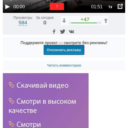
1x
00:00
01:51
7
Просмотры
За сегодня
+47
584
0
1
48
Поддержите проект — смотрите без рекламы!
Отключить рекламу
Читать комментарии