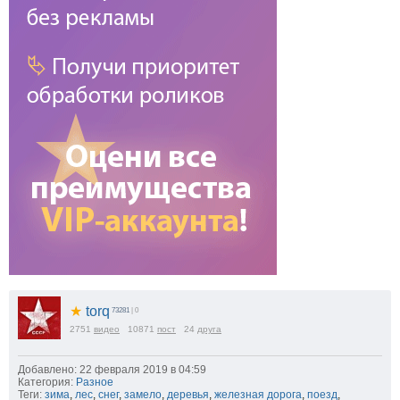
★
torq
73281
| 0
2751
видео
10871
пост
24
друга
Добавлено: 22 февраля 2019 в 04:59
Категория:
Разное
Теги:
зима
,
лес
,
снег
,
замело
,
деревья
,
железная дорога
,
поезд
,