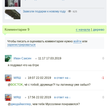
Завезли подарки к новому году
625
Комментарии
9
с начала
|
дерево
Чтобы писать и оценивать комментарии нужно
войти
или
зарегистрироваться
Иван Саксин
11:17 17.03.2019
0
○
я подумал что на бтре
МЯШ
18:07 22.02.2019
в ответ на ↓
-1
○
@
BOCTOK
,
чё с тобой, дружище?! ты латиницу уже забыл?
МЯШ
17:56 22.02.2019
в ответ на ↓
0
○
@
джедайкиллер
,
чем тебе Муссолини понравился?