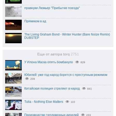
правнуки Люмьер "Прибытие поезда"
Прямиком в ад
The Living Graham Bond - Winter Hunter (Bare Noize Remix)
DUBSTEP
Еще от автора torq
2751
У Илона Маска опять бомбануло
829
Юбилей: уже год народ борется с преступным режимом
209
Китайская полиция стреляет в народ
841
Tulia - Nothing Else Matters
110
Производство тепловозных дизелей
233