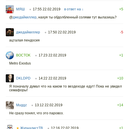
МЯШ
17:55 22.02.2019
в ответ на ↓
+5
○
@
джедайкиллер
,
нахуя ты обдолбленный солями тут вылазишь?
джедайкиллер
17:50 22.02.2019
-5
○
ацталая пендосия
BOCTOK
17:23 22.02.2019
+1
○
Metro Exodus
DKLDPD
14:22 22.02.2019
+10
○
Я поначалу думал что на каком то вездеходе едут! Пока не увидел
семафоры!
Muggz
13:12 22.02.2019
+14
○
Не сразу понял, что это паровоз.
★
ЖурналистТВ
12:16 22.02.2019
+1
○