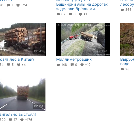
Башкирии ямы на дорогах
лесору
76
7
+24
заделали брёвнами.
86
62
0
+1
00:49
01:41
озят лес в Китай?
Миллиметровщик
Вырубл
воде
34
5
+4
148
0
+10
28
00:24
вительно выстоял!
820
17
+176