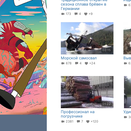
сезона сплава брёвен в
6
Германии
173
4
+9
02:15
Морской самосвал
Выв
678
4
+24
6
01:22
Профессионал на
Уди
погрузчике
3
2381
7
+120