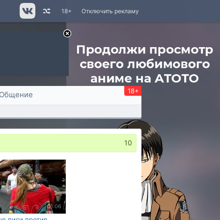
18+
Отключить рекламу
18+
Общение
10
01:06
е писи против