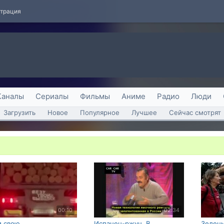
страция
Каналы
Сериалы
Фильмы
Аниме
Радио
Люди
Загрузить
Новое
Популярное
Лучшее
Сейчас смотрят
00:10
02:34
 свою
Испанец-ржун. В
Зелены