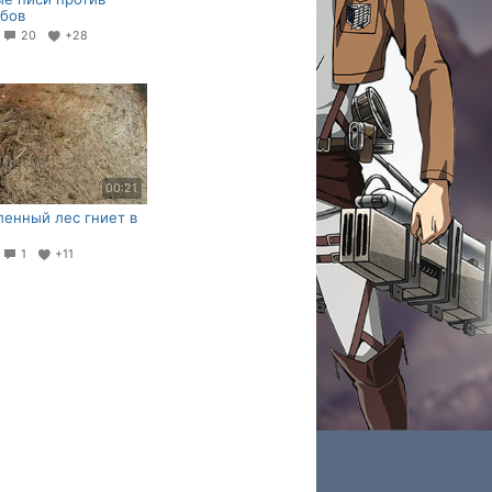
бов
6
20
+28
00:21
енный лес гниет в
5
1
+11