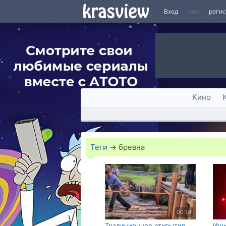
Вход
или
реги
Кино
Теги
→
бревна
00:19
Традиционное открытие
Ищи