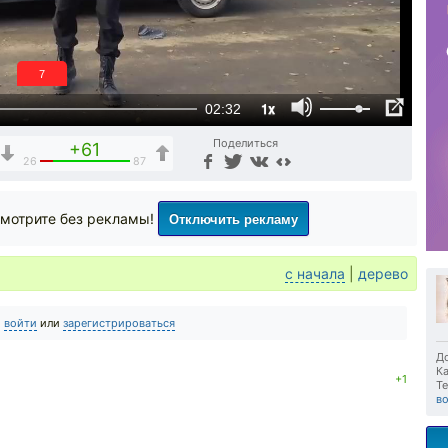
6
1x
02:32
Поделиться
+61
26
87
Отключить рекламу
мотрите без рекламы!
с начала
|
дерево
о
войти
или
зарегистрироваться
До
Ка
+1
Те
в