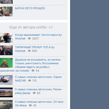
БАТЯ И ЛЕТО ПРОШЛО
Еще от автора unlifer
48
Когда зашкаливает тестостерон by
Oreshek
3327
ТИПИЧНЫЙ ТРЕНЕР ТОП 6 by
Oreshek
950
Дураков не искоренить, их можно
только уничтожить (Россиянина
обязали ездить за рулём с
уршлагом» на голове)
54
5 самых опасных автогонок. Серия
NASCAR
113
5 самых опасных автогонок. Ралли-
рейд Дакар
84
5 самых опасных автогонок. 24 часа
Ле-Мана
45