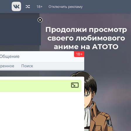
18+
Отключить рекламу
18+
Общение
тренное
Поиск