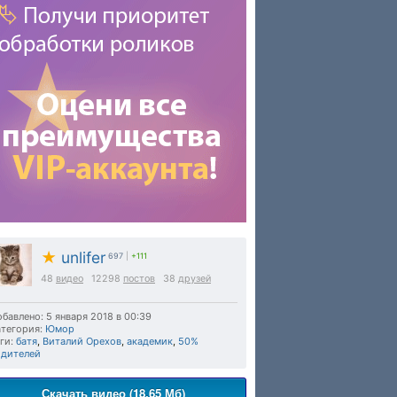
★
unlifer
697
|
+111
48
видео
12298
постов
38
друзей
бавлено: 5 января 2018 в 00:39
тегория:
Юмор
ги:
батя
,
Виталий Орехов
,
академик
,
50%
одителей
Скачать видео (18.65 Мб)