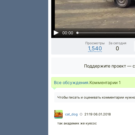
00:00
Просмотры
За сегодня
1,540
0
Поддержите проект — с
Все обсуждения.
Комментарии
1
Чтобы писать и оценивать комментарии нужн
cat_dog
21:19 06.01.2018
○
так академик же куесос