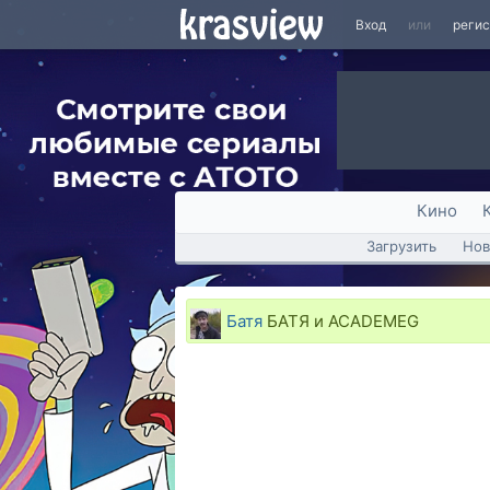
Вход
или
реги
Кино
Загрузить
Нов
Батя
БАТЯ и ACADEMEG