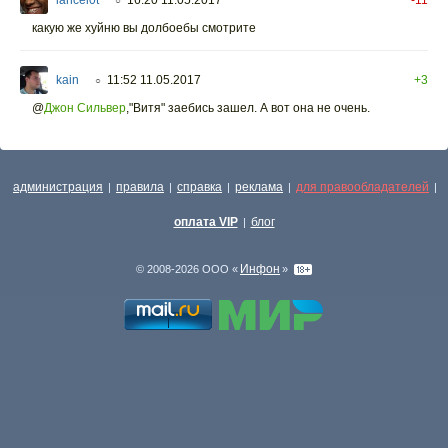
○
какую же хуйню вы долбоебы смотрите
kain
11:52 11.05.2017
+3
○
@
Джон Сильвер
,"Витя" заебись зашел. А вот она не очень.
администрация
правила
справка
реклама
для правообладателей
|
|
|
|
|
оплата VIP
блог
|
Инфон
© 2008-2026 ООО «
»