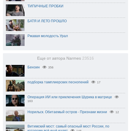
ТИПИЧНЫЕ ПРОБКИ
БАТЯ И ЛЕТО ПРОШЛО
Ржавая молодость Урал
Еще от автора Narmes
23516
Бензин
356
подборка тамплиерских песнопений
17
Операция ИИ или приключения Шурика в матрице
163
Норильск. Обитаемый остров - Признаки жизни
12
Витимский мост: самый опасный мост России, по
которому всё ещё ездят
146