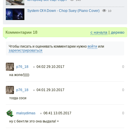
System Of A Down - Chop Suey (Piano Cover)
10
Комментарии
18
с начала
|
дерево
Чтобы писать и оценивать комментарии нужно
войти
или
зарегистрироваться
p76_18
04:02 29.10.2017
0
○
на жопе/)))))
p76_18
04:01 29.10.2017
0
○
тогда соси
maloydimas
06:41 13.05.2017
0
○
ну с бентли это она выдала! +