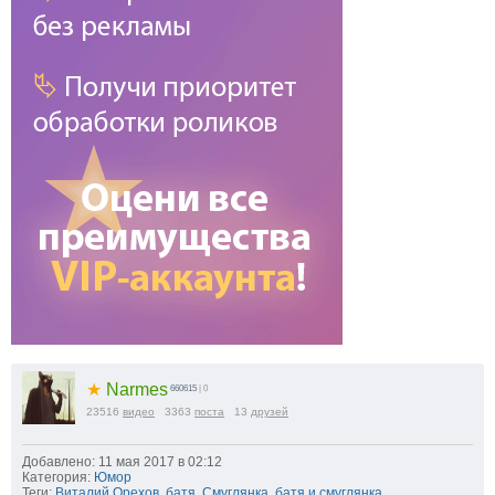
★
Narmes
660615
| 0
23516
видео
3363
поста
13
друзей
Добавлено: 11 мая 2017 в 02:12
Категория:
Юмор
Теги:
Виталий Орехов
,
батя
,
Смуглянка
,
батя и смуглянка