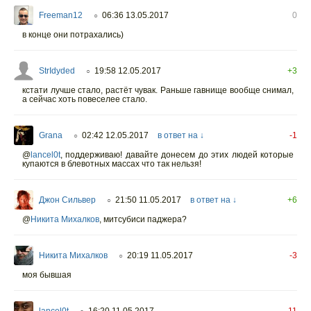
Freeman12
06:36 13.05.2017
0
○
в конце они потрахались)
StrIdyded
19:58 12.05.2017
+3
○
кстати лучше стало, растёт чувак. Раньше гавнище вообще снимал,
а сейчас хоть повеселее стало.
Grana
02:42 12.05.2017
в ответ на ↓
-1
○
@
lancel0t
,
поддерживаю! давайте донесем до этих людей которые
купаются в блевотных массах что так нельзя!
Джон Сильвер
21:50 11.05.2017
в ответ на ↓
+6
○
@
Никита Михалков
,
митсубиси паджера?
Никита Михалков
20:19 11.05.2017
-3
○
моя бывшая
lancel0t
16:20 11.05.2017
-11