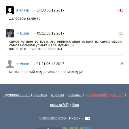
Afanasii
14:30 06.12.2017
-11
○
Далбоёбы какие то
★
Bizon
05:11 06.12.2017
+15
○
самое лучшее во всем, это оригинальная музыка из самих масок,
самоя большая улыбка из за музыки )))
школоте конечно же не понять )
★
Abom
01:21 06.12.2017
+15
•
маски на новый лад :) очень зашло молодци!
администрация
правила
справка
реклама
для правообладателей
|
|
|
|
|
оплата VIP
блог
|
Инфон
© 2008-2026 ООО «
»