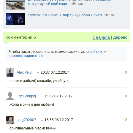
которому всё ещё ездят
146
System Of A Down - Chop Suey (Piano Cover)
10
Комментарии
6
с начала
|
дерево
Чтобы писать и оценивать комментарии нужно
войти
или
зарегистрироваться
Alex Velvi
20:37 07.12.2017
0
○
почти и забыл)) спасибо, улыбнуло
Fgfh Wdgsg
15:32 07.12.2017
0
○
Жопа в синем для любви))
serg792007
16:55 06.12.2017
+2
○
оригинальные Маски вечны