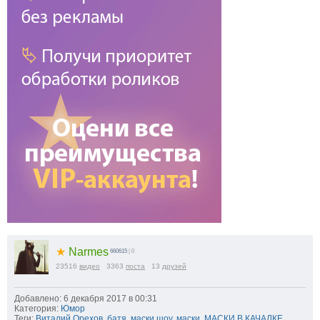
★
Narmes
660615
| 0
23516
видео
3363
поста
13
друзей
Добавлено: 6 декабря 2017 в 00:31
Категория:
Юмор
Теги:
Виталий Орехов
,
батя
,
маски шоу
,
маски
,
МАСКИ В КАЧАЛКЕ
,