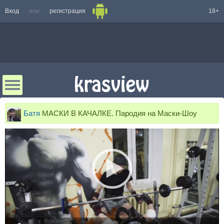
Вход
или
регистрация
18+
Батя
МАСКИ В КАЧАЛКЕ. Пародия на Маски-Шоу