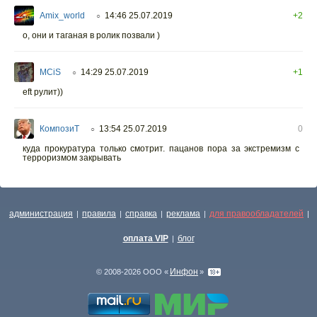
Amix_world
14:46 25.07.2019
+2
○
о, они и таганая в ролик позвали )
MCiS
14:29 25.07.2019
+1
○
eft рулит))
КомпозиТ
13:54 25.07.2019
0
○
куда прокуратура только смотрит. пацанов пора за экстремизм с
терроризмом закрывать
администрация
правила
справка
реклама
для правообладателей
|
|
|
|
|
оплата VIP
блог
|
Инфон
© 2008-2026 ООО «
»