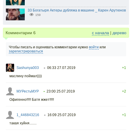
33 Богатыря Актеры дубляжа в машине _ Карен Арутюнов
159
Комментарии
6
с начала
|
дерево
Чтобы писать и оценивать комментарии нужно
войти
или
зарегистрироваться
Sashunya003
06:33 27.07.2019
+1
○
маслину поймал))))
МУРестьМУР
23:00 25.07.2019
+2
•
Офигенно!!!!! Батя жжет!!!!!
1_446843216
16:09 25.07.2019
+1
○
такая хуйня........