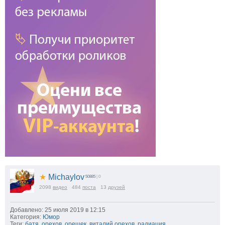
★
Michaylov
50885
| 0
2098
видео
484
поста
13
друзей
Добавлено: 25 июля 2019 в 12:15
Категория:
Юмор
Теги:
батя
,
орехов
,
орешек
,
виталий орехов
,
радиация