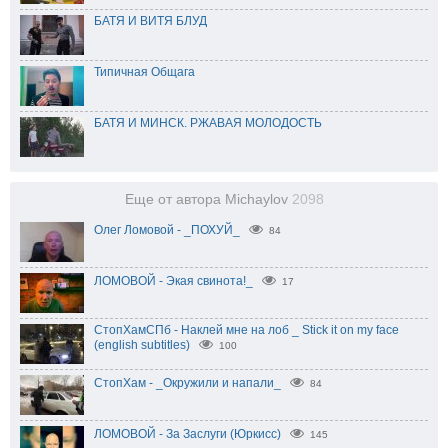
БАТЯ И ВИТЯ БЛУД
Типичная Общага
БАТЯ И МИНСК. РЖАВАЯ МОЛОДОСТЬ
Еще от автора Michaylov
2098
Олег Ломовой - _ПОХУЙ_
84
ЛОМОВОЙ - Экая свинота!_
17
СтопХамСПб - Наклей мне на лоб _ Stick it on my face
(english subtitles)
100
СтопХам - _Окружили и напали_
84
ЛОМОВОЙ - За Заслуги (Юркисс)
145