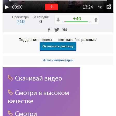
1x
00:00
13:24
6
Просмотры
За сегодня
+40
710
0
4
44
Поддержите проект — смотрите без рекламы!
Отключить рекламу
Читать комментарии