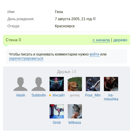
Имя:
Гена
День рождения:
7 августа 2005, 21 год
Откуда:
Красноярск
Стена
0
с начала
|
дерево
Чтобы писать и оценивать комментарии нужно
войти
или
зарегистрироваться
Друзья
18
Valah
Subbotin
★
Инсайт
georg
Four_Min
ira-
milashka
Grob
killbasa