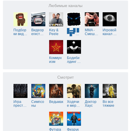
Любимые каналы
Подбор
Видеор
Key &
█▬█ █
MMA -
Игровой
ки вид
…
егист
…
Peele
▀█▀
…
Смеш
…
канал
…
Коммун
Бодиби
изм
лдинг
…
Смотрит
Игра
Симпсо
Ведьмак
Ходячи
Доктор
Во все
прест
…
ны
е мер
…
Хаус
тяжкие
Футура
Физрук