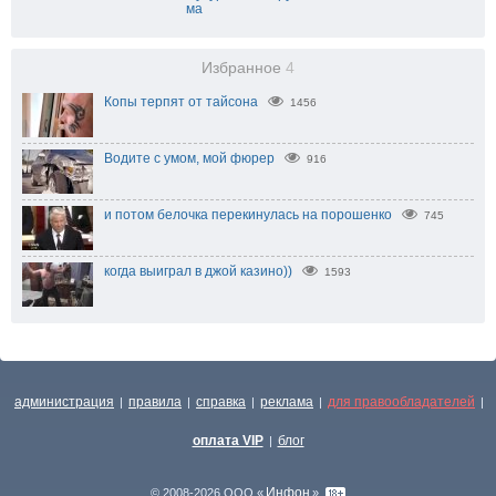
ма
Избранное
4
Копы терпят от тайсона
1456
Водите с умом, мой фюрер
916
и потом белочка перекинулась на порошенко
745
когда выиграл в джой казино))
1593
администрация
правила
справка
реклама
для правообладателей
|
|
|
|
|
оплата VIP
блог
|
Инфон
© 2008-2026 ООО «
»