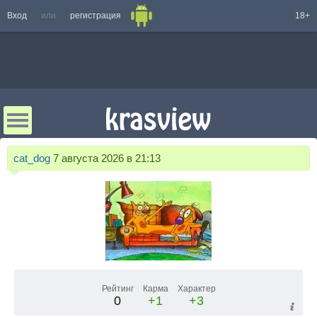
Вход
или
регистрация
18+
cat_dog
7 августа 2026 в 21:13
Рейтинг
Карма
Характер
0
+1
+3