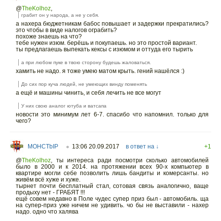
@
TheKolhoz
,
грабит он у народа, а не у себя.
а нахера бюджетникам бабос повышает и задержки прекратились?
это чтобы в виде налогов ограбить?
похоже знаешь на что?
тебе нужен изюм. берёшь и покупаешь. но это простой вариант.
ты предлагаешь выпекать кексы с изюмом и оттуда его тырить
а при любом пуке в твою сторону будешь жаловаться.
хамить не надо. я тоже умею матом крыть. гений нашёлся :)
До сих пор куча людей, не умеющих винду поменять
а ещё и машины чинить, и себя лечить не все могут
У них свою аналог ютуба и ватсапа
новости это минимум лет 6-7. спасибо что напомнил. только для
чего?
MOHCTbIP
13:06 20.09.2017
в ответ на ↓
+1
○
@
TheKolhoz
,
ты интереса ради посмотри сколько автомобилей
было в 2000 и к 2014. на протяжении всех 90-х компьютер в
квартире могли себе позволить лишь бандиты и комерсанты. но
живём всё хуже и хуже.
тырнет почти бесплатный стал, сотовая связь аналогично, ваще
продыху нет - ГРАБЯТ !!!
ещё совем недавно в Поле чудес супер приз был - автомобиль. ща
на супер-приз уже ничем не удивить. чо бы не выставили - нахер
надо. одно что халява