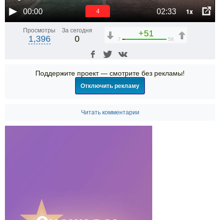
1x
00:00
02:33
4
Просмотры
За сегодня
+51
1,396
0
7
58
Поддержите проект — смотрите без рекламы!
Отключить рекламу
Читать комментарии