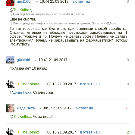
npol100l
10:44 21.09.2017
в ответ на ↓
0
○
@
TheKolhoz
,
Они под всеми запретами смогли в ЯО и ракеты.
Еще не смогли.
Союз продавал нефть, газ, металлы, уголь и прочее. Этого у КНДР нет.
Ты так говоришь, как будто это единственный способ заработка.
Страны, которые не обладают ресурсами зарабатывают на IT
сфере, туризме и пр. Почему не делать софт? Почему не делать
электронику? Почему не зарабатывать на фармацевтике? Потому
что аутисты.
g00dkid
10:41 21.09.2017
0
○
пр.Мира лет 10 назад.
★
TheKolhoz
08:18 21.09.2017
в ответ на ↓
0
○
@
Дядя Лёха
,
Сталкер жи
Дядя Лёха
08:17 21.09.2017
в ответ на ↓
-1
•
@
TheKolhoz
,
Чо за игра?
★
TheKolhoz
08:16 21.09.2017
в ответ на ↓
+2
○