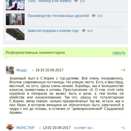
Tulia - Nothing Else Matters
110
Производство тепловозных дизелей
233
Завезли подарки к новому году
625
Информативные комментарии
скрыть
Muggz
19:33 20.09.2017
+4
○
Знакомый был в С.Корее с тур.целями. Всё очень понравилось.
Вполне современные гостиницы. На улицах чисто. Есть и фастфуд,
местный, но есть. Цены очень низкие. Корейцы, как и большинство
азиатов, приветливы и учтивы. Преступления =0. О том, чтоб тебя
ограбили и обокрали не может быть и речи, а тем более об
убийстве или изнасиловании. Так что, ужасы по тоталитарную
С.Корею, мягко говоря, сильно преувеличены! Так же, кстати, как и
про Иран, в котором женщине не обязательно быть закутанной в
чадру с ног до головы, в отличие от "демократической" Саудовской
Аравии.
MOHCTbIP
13:02 20.09.2017
в ответ на ↓
+1
○