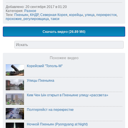
Добавлено: 20 сентября 2017 в 01:20
Категория:
Разное
Теги:
Пхеньян
,
КНДР
,
Северная Корея
,
корейцы
,
улица
,
перекресток
,
прохожие
,
регулировщица
,
такси
Скачать видео (26.89 Мб)
Похожее видео
Корейский "Тополь-М"
Улицы Пхеньяна
Ким Чен Ын открыл в Пхеньяне улицу «рассвета»
Полтергейст на перекрестке
Ночной Пхеньян (Pyongyang at Night)