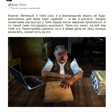
@
Дядя Лёха
,
Потом пришол меченый
Короче, Меченый, я тебя спас и в благородство играть не буду:
выполнишь для меня пару заданий — и мы в расчете. Заодно
посмотрим, как быстро у тебя башка после амнезии прояснится. А
по твоей теме постараюсь разузнать. Хрен его знает, на кой ляд
тебе эта Перестройка сдалася, но я в чужие дела не лезу, хочешь
развалить, значит есть за что.