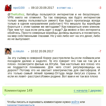
npol100l
09:10 20.09.2017
в ответ на ↓
-3
○
@
TheKolhoz
,
Китайцы пользуются интернетом и не безуспешно.
VPN никто не отменял. Ты так говоришь как будто интернетом
только амеры пользоваться умеют) Как будто пропаганда всегда
только в одном направлении работает) Что мешало бы корейцам
бороться с этим такими же методами? Как говориться клин клином.
При чем тут сша если речь идет о кндр? Да можно и без интернета
обойтись. Просто северные корейцы должны выехать и посмотреть
на мир собственными глазами. Но у них либо нет на это денег, либо
их не выпускают.
o.nikulin
10:02 20.09.2017
-7
○
За эту съёмку в северной Корее расстреляли бы,если поймали,или
посадили далеко и надолго. Те кто говорит что там не так уж и
плохо- посмотрите фильм на Ютубе. Там настолько все плохо что
не поддается пониманию. Для чего стоят регулировщицы на
дороге? Потому что не хватает электричества для светофоров. И
это только самый лёгкий пример.Оттуда люди бегут,из страны. А
если их ловят- расстрел.Измен родине. Вот вам и не так все плохо
Комментарии
149
с начала
|
дерево
Чтобы писать и оценивать комментарии нужно
войти
или
зарегистрироваться