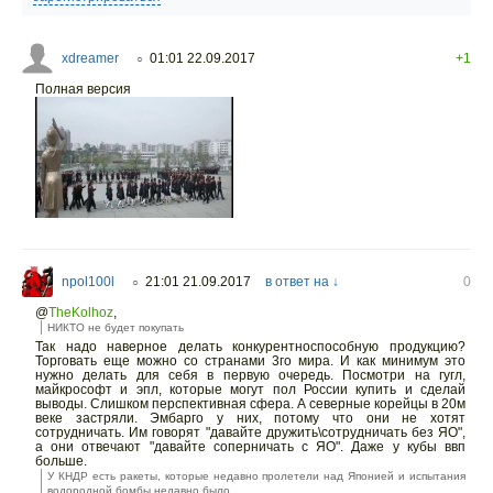
xdreamer
01:01 22.09.2017
+1
○
Полная версия
npol100l
21:01 21.09.2017
в ответ на ↓
0
○
@
TheKolhoz
,
НИКТО не будет покупать
Так надо наверное делать конкурентноспособную продукцию?
Торговать еще можно со странами 3го мира. И как минимум это
нужно делать для себя в первую очередь. Посмотри на гугл,
майкрософт и эпл, которые могут пол России купить и сделай
выводы. Слишком перспективная сфера. А северные корейцы в 20м
веке застряли. Эмбарго у них, потому что они не хотят
сотрудничать. Им говорят "давайте дружить\сотрудничать без ЯО",
а они отвечают "давайте соперничать с ЯО". Даже у кубы ввп
больше.
У КНДР есть ракеты, которые недавно пролетели над Японией и испытания
водородной бомбы недавно было.