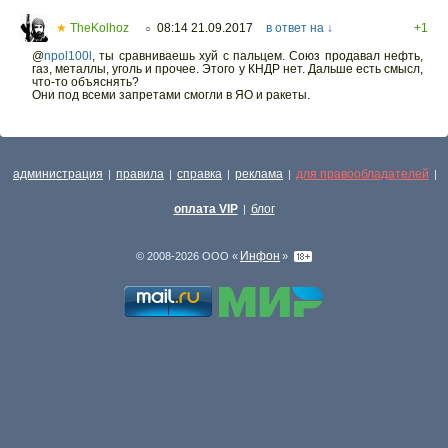
★
TheKolhoz
08:14 21.09.2017
в ответ на ↓
+1
○
@
npol100l
,
ты сравниваешь хуй с пальцем. Союз продавал нефть,
газ, металлы, уголь и прочее. Этого у КНДР нет. Дальше есть смысл,
что-то объяснять?
Они под всеми запретами смогли в ЯО и ракеты.
администрация
правила
справка
реклама
для правообладателей
|
|
|
|
|
оплата VIP
блог
|
Инфон
© 2008-2026 ООО «
»