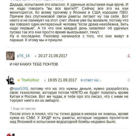
Дадада, испытания это классно. А удачные испытания еще круче. И
не надо говорить "вы все врети!!!". Сейчас все это на изи
мониторится. Ко всему прочему у Японии и США хорошие ПВО.
Причем без спутниковой связи ракеты летают ну так себе. Вот
никто и не паникует на этот счет. Иначе уже бы воевали, потому что
как говорил один интересный человек "если драка неизбежна, бить
надо первым". А то что они каждый день заявляют об удачных
пусках так это они просто время выигрывают, тянут.
Ну и последнее. Разговор начинался с того, что они живут в
параше. К этому мы и пришли.
p76_18
20:27 21.09.2017
-1
○
И НИ КАКИХ ТЕБЕ ПОНТОВ
★
TheKolhoz
19:05 21.09.2017
в ответ на ↓
0
○
@
npol100l
,
потому что на это нужны деньги, нужно разработать
свою технологию, которую потом НИКТО не будет покупать кроме
Китая и России. Вот же чудак, я тебе про это писал, что с ними не
торгуют никто из-за эмбарго.
Еще не смогли.
После этого я понял, что ты точно дурак и нихера не знаешь, кроме
пуков из СМИ. У КНДР есть ракеты, которые недавно пролетели
над Японией и испытания водородной бомбы недавно было.