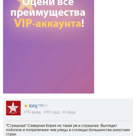
★
torq
73281
| 0
2751
видео
10871
пост
24
друга
"Страшная" Северная Корея не такая уж и страшная. Выглядит
побогаче и поприличнее чем улицы в столицах большинства азиатских
стран.