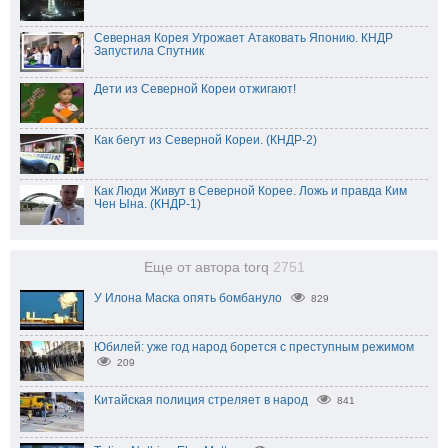
Северная Корея Угрожает Атаковать Японию. КНДР
Запустила Спутник
Дети из Северной Кореи отжигают!
Как бегут из Северной Кореи. (КНДР-2)
Как Люди Живут в Северной Корее. Ложь и правда Ким
Чен Ына. (КНДР-1)
Еще от автора torq
2751
У Илона Маска опять бомбануло
829
Юбилей: уже год народ борется с преступным режимом
209
Китайская полиция стреляет в народ
841