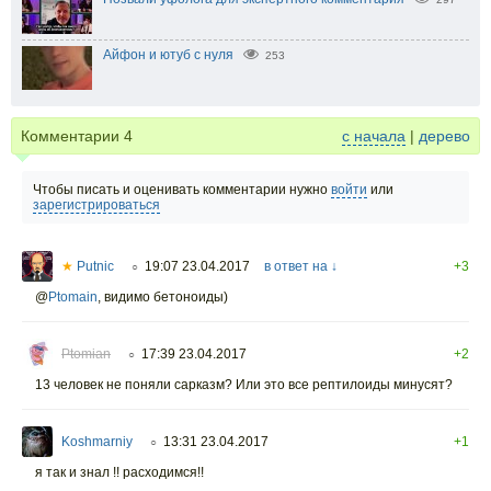
Айфон и ютуб с нуля
253
Комментарии
4
с начала
|
дерево
Чтобы писать и оценивать комментарии нужно
войти
или
зарегистрироваться
★
Putnic
19:07 23.04.2017
в ответ на ↓
+3
○
@
Ptomain
,
видимо бетоноиды)
Ptomian
17:39 23.04.2017
+2
○
13 человек не поняли сарказм? Или это все рептилоиды минусят?
Koshmarniy
13:31 23.04.2017
+1
○
я так и знал !! расходимся!!