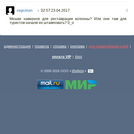
vagiclean
02:57 23.04.2017
0
○
Мешки наверное для реставрации колонны? Или они там для
туристов начали их штамповать? 0_о
администрация
правила
справка
реклама
для правообладателей
|
|
|
|
|
оплата VIP
блог
|
Инфон
© 2008-2026 ООО «
»