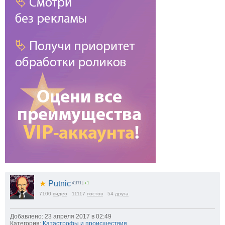
★
Putnic
41171
|
+1
7100
видео
11117
постов
54
друга
Добавлено: 23 апреля 2017 в 02:49
Категория:
Катастрофы и происшествия