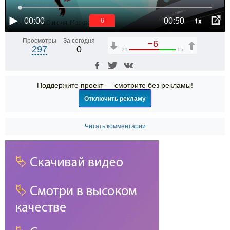
1x
00:00
00:50
6
Просмотры
За сегодня
−6
297
0
21
15
Поддержите проект — смотрите без рекламы!
Отключить рекламу
Читать комментарии