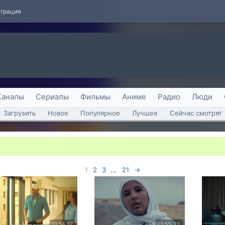
страция
Каналы
Сериалы
Фильмы
Аниме
Радио
Люди
Загрузить
Новое
Популярное
Лучшее
Сейчас смотрят
1
2
3
...
21
→
01:56:17
01:55:23