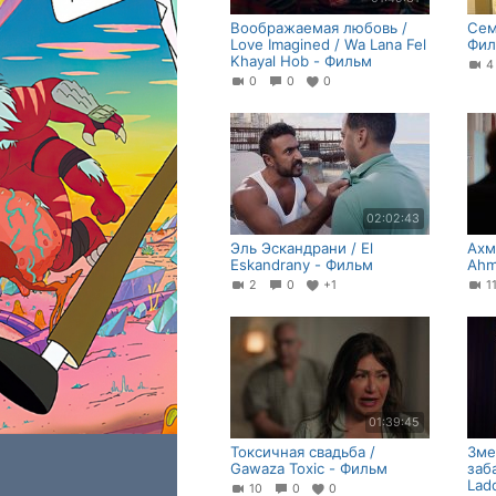
Воображаемая любовь /
Сем
Love Imagined / Wa Lana Fel
Фил
Khayal Hob - Фильм
0
0
0
02:02:43
Эль Эскандрани / El
Ахм
Eskandrany - Фильм
Ahm
2
0
+1
1
01:39:45
Токсичная свадьба /
Зме
Gawaza Toxic - Фильм
заб
Ladd
10
0
0