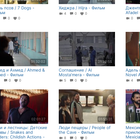
ь псов / 7 Dogs -
Хиджра / Hijra - Фильм
Джентл
ьм
Afadel
4
0
0
4
0
0
0
01:32:02
01:32:55
ед и Ахмед / Ahmed &
Соглашение / Al
Адель 
ed - Фильм
Mosta'mera - Фильм
Novel 
1
0
0
5
0
0
4
02:01:27
01:55:31
и и лестницы: Детские
Люди пещеры / People of
Мекси
авы / Snakes and
the Cave - Фильм
приклю
ers: Childish Actions -
Mexici
8
0
0