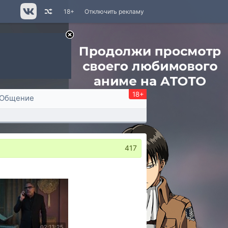
18+
Отключить рекламу
18+
Общение
417
02:13:25