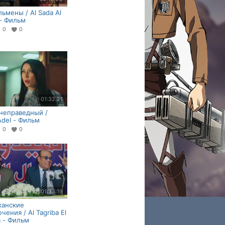
ьмены / Al Sada Al
 - Фильм
0
0
01:32:21
неправедный /
Adel - Фильм
0
0
01:33:19
канские
чения / Al Tagriba El
a - Фильм