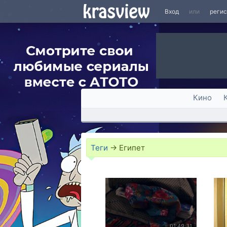
Вход
или
реги
Кино
Теги
→
Египет
01:49:31