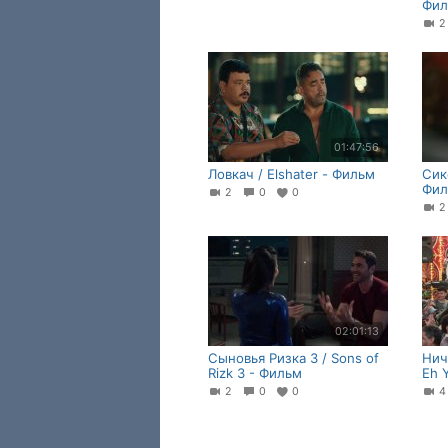
Фил
01:47:56
Ловкач / Elshater - Фильм
Сик
Фил
2
0
0
02:01:13
Сыновья Ризка 3 / Sons of
Нич
Rizk 3 - Фильм
Eh 
2
0
0