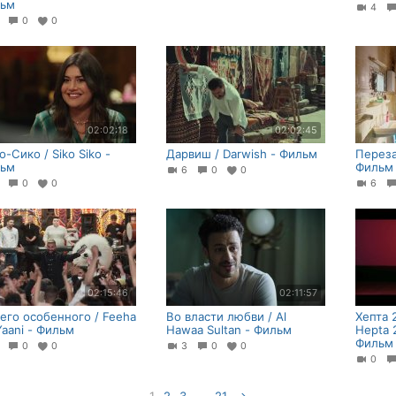
ьм
4
2
0
0
02:02:18
02:02:45
о-Сико / Siko Siko -
Дарвиш / Darwish - Фильм
Переза
ьм
Фильм
6
0
0
2
0
0
6
02:15:46
02:11:57
его особенного / Feeha
Во власти любви / Al
Хепта 
Yaani - Фильм
Hawaa Sultan - Фильм
Hepta 
Фильм
4
0
0
3
0
0
0