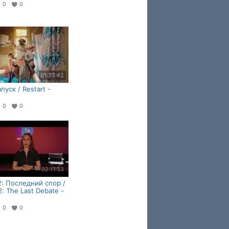
0
0
01:33:42
пуск / Restart -
0
0
02:11:33
2: Последний спор /
2: The Last Debate -
0
0