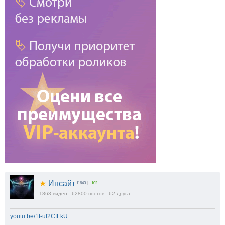
★
Инсайт
11643
|
+102
1863
видео
62800
постов
62
друга
youtu.be/1t-uf2CfFkU