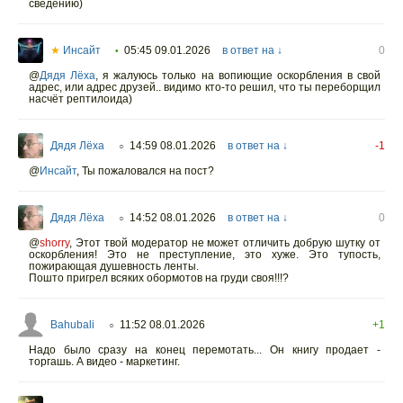
сведению)
★
Инсайт
05:45 09.01.2026
в ответ на ↓
0
•
@
Дядя Лёха
,
я жалуюсь только на вопиющие оскорбления в свой
адрес, или адрес друзей.. видимо кто-то решил, что ты переборщил
насчёт рептилоида)
Дядя Лёха
14:59 08.01.2026
в ответ на ↓
-1
○
@
Инсайт
,
Ты пожаловался на пост?
Дядя Лёха
14:52 08.01.2026
в ответ на ↓
0
○
@
shorry
,
Этот твой модератор не может отличить добрую шутку от
оскорбления! Это не преступление, это хуже. Это тупость,
пожирающая душевность ленты.
Пошто пригрел всяких обормотов на груди своя!!!?
Bahubali
11:52 08.01.2026
+1
○
Надо было сразу на конец перемотать... Он книгу продает -
торгашь. А видео - маркетинг.