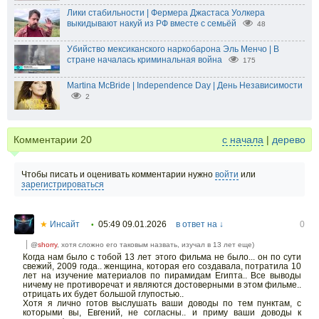
Лики стабильности | Фермера Джастаса Уолкера
выкидывают накуй из РФ вместе с семьёй
48
Убийство мексиканского наркобарона Эль Менчо | В
стране началась криминальная война
175
Martina McBride | Independence Day | День Независимости
2
Комментарии
20
с начала
|
дерево
Чтобы писать и оценивать комментарии нужно
войти
или
зарегистрироваться
★
Инсайт
05:49 09.01.2026
в ответ на ↓
0
•
@
shorry
, хотя сложно его таковым назвать, изучал в 13 лет еще)
Когда нам было с тобой 13 лет этого фильма не было... он по сути
свежий, 2009 года.. женщина, которая его создавала, потратила 10
лет на изучение материалов по пирамидам Египта.. Все выводы
ничему не противоречат и являются достоверными в этом фильме..
отрицать их будет большой глупостью..
Хотя я лично готов выслушать ваши доводы по тем пунктам, с
которыми вы, Евгений, не согласны.. и приму ваши доводы к