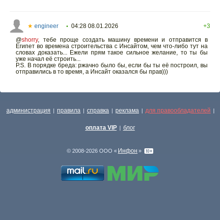
★
engineer
04:28 08.01.2026
+3
•
@
shorry
,
тебе проще создать машину времени и отправится в
Египет во времена строительства с Инсайтом, чем что-либо тут на
словах доказать... Ежели прям такое сильное желание, то ты бы
уже начал её строить...
P.S. В порядке бреда: ржачно было бы, если бы ты её построил, вы
отправились в то время, а Инсайт оказался бы прав)))
администрация
правила
справка
реклама
для правообладателей
|
|
|
|
|
оплата VIP
блог
|
Инфон
© 2008-2026 ООО «
»