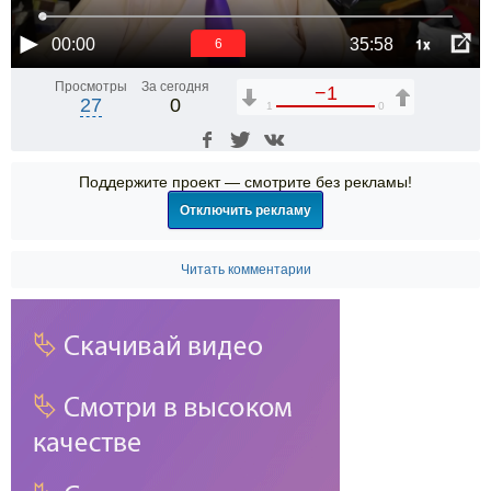
1x
00:00
35:58
5
Просмотры
За сегодня
−1
27
0
1
0
Поддержите проект — смотрите без рекламы!
Отключить рекламу
Читать комментарии