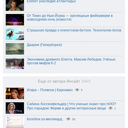
Египет (наследие атлантиды)
От Токио до Нью-Йорка — зрелищные фейерверки в
новогоднюю ночь (новости)
Страшная правда о египетском бетоне. Технологии богов
Даария (Гиперборея)
Экономика древнего Египта. Максим Лебедев. Учёные
против мифов 6-2
Еще от автора Инсайт
1863
Искра – Позвони | Карнавал
5
Сабина Хоссенфельдер | Что ученые знают про НЛО?
Про парадокс Ферми и другие интересные вещи
1
Колобок за миллиард..
30