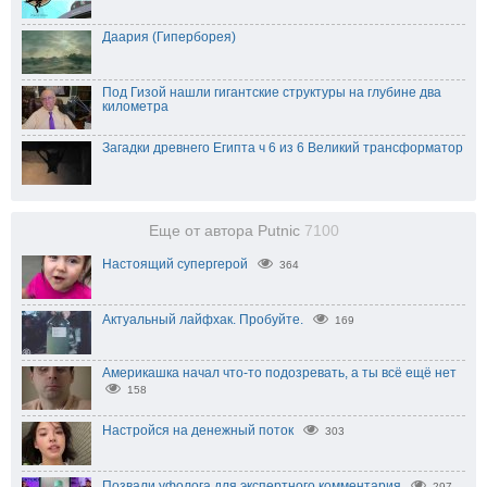
Даария (Гиперборея)
Под Гизой нашли гигантские структуры на глубине два
километра
Загадки древнего Египта ч 6 из 6 Великий трансформатор
Еще от автора Putnic
7100
Настоящий супергерой
364
Актуальный лайфхак. Пробуйте.
169
Америкашка начал что-то подозревать, а ты всё ещё нет
158
Настройся на денежный поток
303
Позвали уфолога для экспертного комментария
297