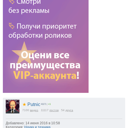
★
Putnic
41171
|
+1
7100
видео
11117
постов
54
друга
Добавлено: 14 июня 2016 в 10:58
Категория:
Наука и техника