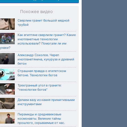
Похожее видео
Сверлим гранит большой медной
трубой
Как египтяне сверлили гранит? Какие
инопланетные технологии
использовали? Помогали ли им
нунаки?
Александр Соколов. Череп
инопланетянина, кукуруза и древний
бетон
Страшная правда о египетском
бетоне. Технологии богов
Трехгранный угол в граните:
"технологии богов"
Делаем вазу из камня примитивными
инструментами
Пирамиды и средневековые
космонавты. Великие тайны
прошлого, скрываемые от нас.