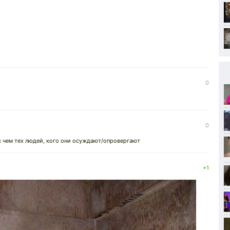
0
0
 с чем тех людей, кого они осуждают/опровергают
+1