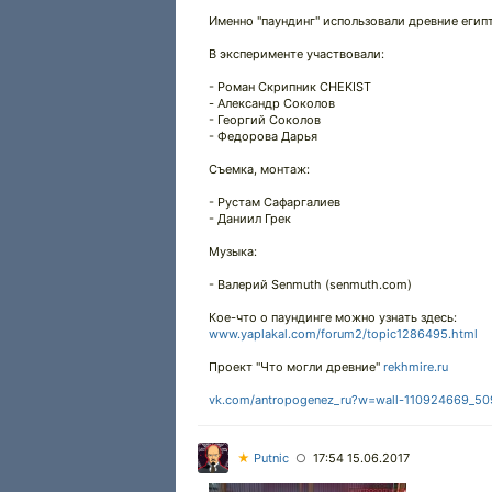
Именно "паундинг" использовали древние егип
В эксперименте участвовали:
- Роман Скрипник CHEKIST
- Александр Соколов
- Георгий Соколов
- Федорова Дарья
Съемка, монтаж:
- Рустам Сафаргалиев
- Даниил Грек
Музыка:
- Валерий Senmuth (senmuth.com)
Кое-что о паундинге можно узнать здесь:
www.yaplakal.com/forum2/topic1286495.html
Проект "Что могли древние"
rekhmire.ru
vk.com/antropogenez_ru?w=wall-110924669_5
★
Putnic
17:54 15.06.2017
○