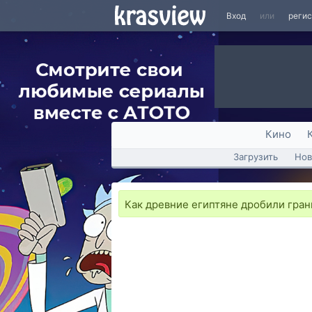
Вход
или
реги
Кино
Загрузить
Нов
Как древние египтяне дробили гран