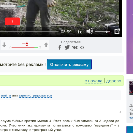
6
1x
03:59
Поделиться
−5
7
2
Отключить рекламу
мотрите без рекламы!
с начала
|
дерево
о
войти
или
зарегистрироваться
До
Ка
0
Те
т
рума Учёные против мифов-4. Этот ролик был записан за 3 недели до
юня. Участники эксперимента попытались с помощью "паундинга" - а
а гранитном валуне трехгранный угол.