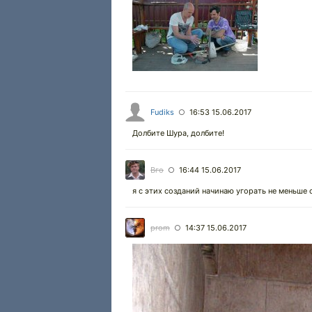
Fudiks
16:53 15.06.2017
○
Долбите Шура, долбите!
Вго
16:44 15.06.2017
○
я с этих созданий начинаю угорать не меньше
prom
14:37 15.06.2017
○