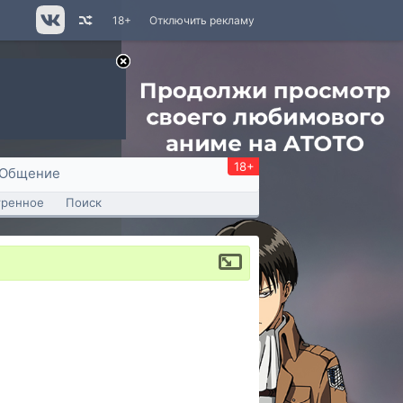
18+
Отключить рекламу
18+
Общение
тренное
Поиск