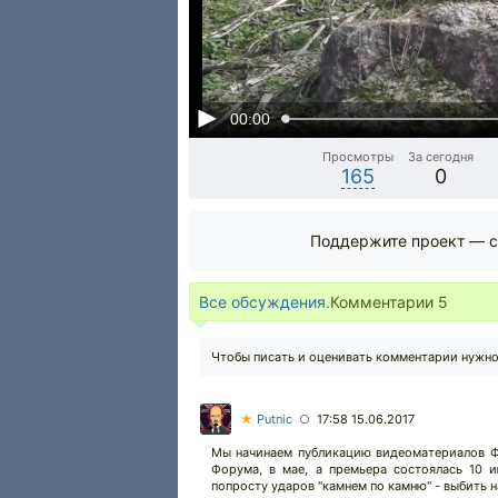
00:00
Просмотры
За сегодня
165
0
Поддержите проект — с
Все обсуждения.
Комментарии
5
Чтобы писать и оценивать комментарии нужн
★
Putnic
17:58 15.06.2017
○
Мы начинаем публикацию видеоматериалов Фо
Форума, в мае, а премьера состоялась 10 и
попросту ударов "камнем по камню" - выбить н