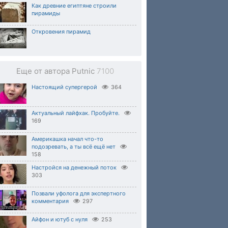
Как древние египтяне строили
пирамиды
Откровения пирамид
Еще от автора Putnic
7100
Настоящий супергерой
364
Актуальный лайфхак. Пробуйте.
169
Америкашка начал что-то
подозревать, а ты всё ещё нет
158
Настройся на денежный поток
303
Позвали уфолога для экспертного
комментария
297
Айфон и ютуб с нуля
253