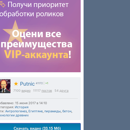
★
Putnic
41172
|
+1
7100
видео
11117
постов
54
друга
бавлено: 15 июня 2017 в 14:10
тегория:
История
ги:
Антропогенез
,
Египтяне
,
пирамиды
,
бетон
,
ехнологии древних
Скачать видео (33.15 Мб)