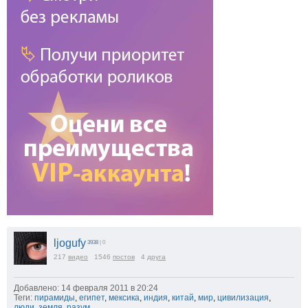
ljogufy
3938
| 0
217
видео
1546
постов
4
друга
Добавлено: 14 февраля 2011 в 20:24
Теги:
пирамиды
,
египет
,
мексика
,
индия
,
китай
,
мир
,
цивилизация
,
люди
,
земля
,
разум