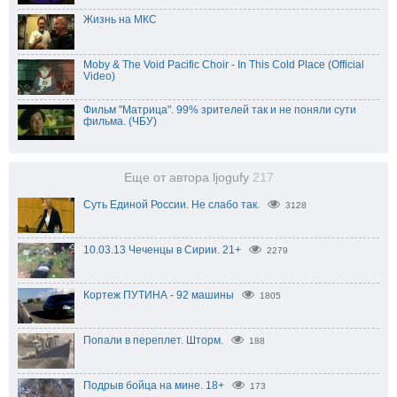
Жизнь на МКС
Moby & The Void Pacific Choir - In This Cold Place (Official
Video)
Фильм "Матрица". 99% зрителей так и не поняли сути
фильма. (ЧБУ)
Еще от автора ljogufy
217
Суть Единой России. Не слабо так.
3128
10.03.13 Чеченцы в Сирии. 21+
2279
Кортеж ПУТИНА - 92 машины
1805
Попали в переплет. Шторм.
188
Подрыв бойца на мине. 18+
173