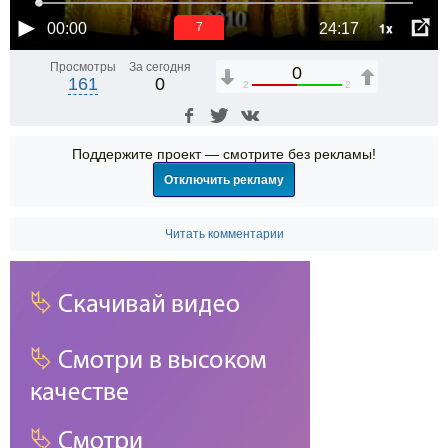
1x
00:00
24:17
6
Просмотры
За сегодня
0
161
0
2
2
Поддержите проект — смотрите без рекламы!
Отключить рекламу
Читать комментарии