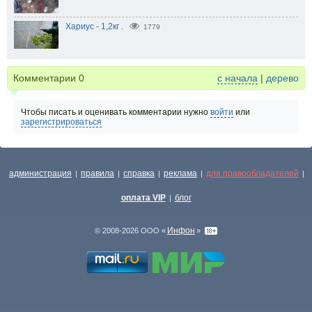
Хариус - 1,2кг .
1779
Комментарии
0
с начала
|
дерево
Чтобы писать и оценивать комментарии нужно
войти
или
зарегистрироваться
администрация
правила
справка
реклама
для правообладателей
|
|
|
|
|
оплата VIP
блог
|
Инфон
© 2008-2026 ООО «
»