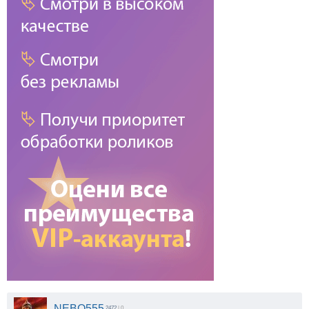
NEBO555
2472
| 0