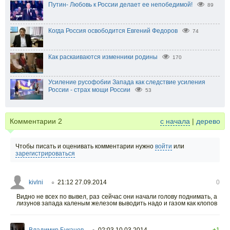
Путин- Любовь к России делает ее непобедимой!
89
Когда Россия освободится Евгений Федоров
74
Как раскаиваются изменники родины
170
Усиление русофобии Запада как следствие усиления
России - страх мощи России
53
Комментарии
2
с начала
|
дерево
Чтобы писать и оценивать комментарии нужно
войти
или
зарегистрироваться
kivlni
21:12 27.09.2014
0
○
Видно не всех по вывел, раз сейчас они начали голову поднимать, а
лизунов запада каленым железом выводить надо и газом как клопов
Владимир Буканов
02:03 10.03.2014
+1