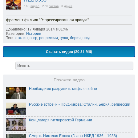
168
видео
270
постов
3
друга
фрагмент фильма "Репрессированная правда"
Добавлено: 17 января 2014 в 01:46
Категория:
История
Теги:
сталин
,
ссср
,
репрессии
,
гулаг
,
берия
,
нквд
Скачать видео (20.31 Мб)
Похожее видео
Необходимо разрушить мифы о войне
Русские встречи - Прудникова: Сталин, Берия, репрессии
Концлагеря гитлеровской Германии
Смерть Николая Ежова (Главы НКВД 1936—1938).