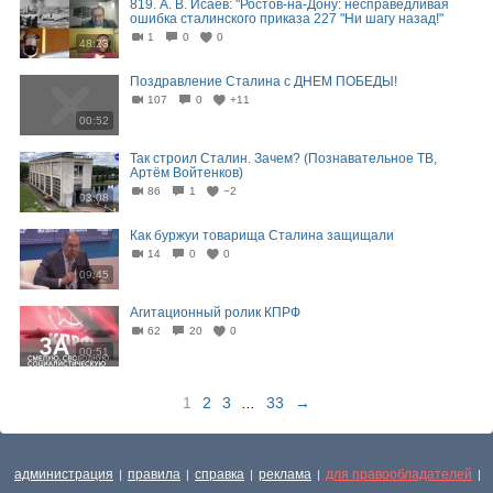
819. А. В. Исаев: "Ростов-на-Дону: несправедливая
ошибка сталинского приказа 227 "Ни шагу назад!"
1
0
0
48:23
Поздравление Сталина с ДНЕМ ПОБЕДЫ!
107
0
+11
00:52
Так строил Сталин. Зачем? (Познавательное ТВ,
Артём Войтенков)
86
1
−2
03:08
Как буржуи товарища Сталина защищали
14
0
0
09:45
Агитационный ролик КПРФ
62
20
0
00:51
1
2
3
...
33
→
администрация
правила
справка
реклама
для правообладателей
|
|
|
|
|