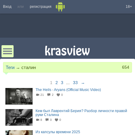
Вход
или
регистрация
18+
Теги
→
сталин
654
1
2
3
...
33
→
The Heils - Aryans (Official Music Video)
21
2
0
03:19
Кем был Лаврентий Берия? Разбор личности правой
руки Сталина
8
0
0
15:47
Из капсулы времени 2025