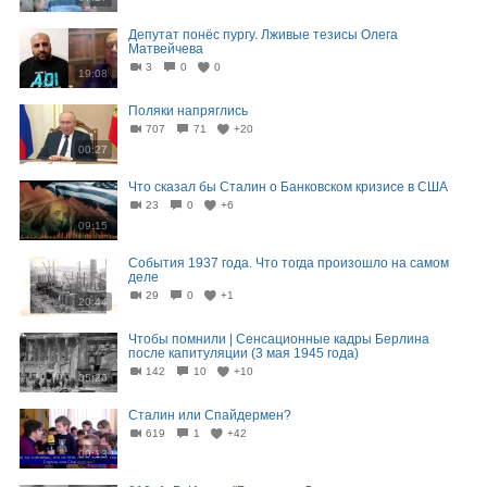
Депутат понёс пургу. Лживые тезисы Олега
Матвейчева
3
0
0
19:08
Поляки напряглись
707
71
+20
00:27
Что сказал бы Сталин о Банковском кризисе в США
23
0
+6
09:15
События 1937 года. Что тогда произошло на самом
деле
29
0
+1
20:44
Чтобы помнили | Сенсационные кадры Берлина
после капитуляции (3 мая 1945 года)
142
10
+10
05:26
Сталин или Спайдермен?
619
1
+42
00:13