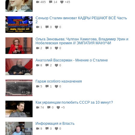
485
14
+45
00:08
Сеньор Сталин виноват КАДРЫ РЕШАЮТ ВСЁ Часть
2
1
0
0
01:01:36
Ольга Зиновьева: Чулпан Хаматова, Владимир Урин и
Нобелевская премия /// ЭМПАТИЯ МАНУЧИ
2
0
0
01:01:07
Анатолий Вассерман - Мнение о Сталине
8
2
0
45:20
Гараж особого назначения
5
1
0
41:59
Как украинцам полюбить СССР за 10 минут?
74
0
+5
09:58
Информация и Власть
9
0
0
07:27