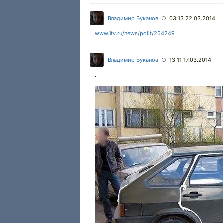
Владимир Буканов
03:13 22.03.2014
○
www.1tv.ru/news/polit/254249
Владимир Буканов
13:11 17.03.2014
○
.