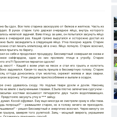
но бы сдох. Все тело старика заскорузло от белков и желтков. Часть из
ердел. В руках старик тупо держал очередное яйцо, внутрь которого
залось нелегкой задачей. Взяв птицу за шею, он попытался засунуть яйцо
рика в очередной раз. Кащей грязно выругался и осторожно достал из
жно было засандалить в следующее яйцо. Утка покорно ждала. Старик
рожно стал пихать эллипсоид ей в очко. Яйцо лопнуло. Старик вскочил,
лся прыгать по берегу.
коил он себя и продолжил процедуру. Бессмертный совершал ее снова и
енное сэйфгардом, одно из них пролезло птице в утробу. Старик
что это?! Проклятое пернатое сдохло!
од хвост! - Кащей с воем упал на песок и стал его грызть и колотить
убоко задумался. Какая-то мысль пришла в бессмертную голову. Старик
сяц оттуда доносились стук молотка, скрежет железа и звук сварки.
руках воронку. Утки увидели приспособление и выпали в осадок.
4
тое очко удавалось сходу. Но подлые твари дохли и дохли. Наконец
ла на земле с выпученными глазами. Е3ыла плотно запечатана сургучом -
засыпан костями восьмисот пятидесяти двух тысяч водоплавающих.
. Предстояло засунуть утку в *** зайцу.
и думал. Косой о@уевал. Ему еще никогда не смотрели сразу в оба глаза.
будь попроще?" - размышлял старик, но в голову ничего не приходило.
ольшевики!" - решил Бессмертный и энергично вскочил. Через минуту он
ле грызуна, замеряя того рулеткой. Заяц - мощный зверюга, украшение
у. Оставалось придумать способ.