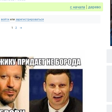
с начала
|
дерево
о
войти
или
зарегистрироваться
1
2
→