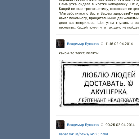
Сама утка сидела в клетке неподалеку. От о
Кащей не стал трогать птицу, осознавая ее це
"Мы заботимся о Вас и Вашем здоровье!"- пр
начал понемногу, вращательными движениями, в
дело застопорилось. Шея утки гнулась в р
пернатых, Кащей понял, что так дело не пойде
Владимир Буканов
11:16 02.04.2014
○
какой-то текст, пилять!
Владимир Буканов
00:25 02.04.2014
○
nabat.mk.ua/news/74525.html