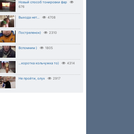
Новый способ тонировки фар
676
Выхода нет...
4708
Постреленок)
2310
Вспомним )
1805
...коротка кольчужка то)
4314
Не пройти, олух
2917