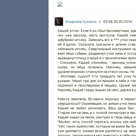
Владимир Буканов
05:58 30.05.2014
○
Кащей устал. Если б он н3ыл бессмертным, дав
них уже засохла, часть протухла. Кащей см
забубенил иголку. Запихать его в *** утки ока
ей в дупло. Скорлупа треснула и залило ста
обломков иголку. Смертельный инструмент ну
взял яйцо губами, раздвинул утке лапы и осто
зашвырнул птицу в море и с проклятиями приня
- Спокойно, Кащей, спокойно, - наконец успо
снова, но яйца лопались. Наконец, намыл
удовлетворенно откинулся на ствол сосны. Но 
- Иоптваю, сцуко!!! Сто тридцать лет утке п
руками. Через три дня он пришел в себя и гл
поднялся и проследовал в пещеру. Целый ме
Наконец Кащей гордо вышел на свет, держа в 
Работа закипела. Вставить воронку в перна
свершилось!!! Оxpеневшая, но живая утка лежа
Кащей не любил рисковать. Весь двор был 
Старик сел на пень и с тоской посмотрел в лес
Кащей сидел на песке, смотрел в глаза зайцу 
"Может, есть способ спрятать иголку как-ни
"Нет таких крепостей, которые не взяли бы б
уже деловито сновал возле распятого на зем
породы, теоретически мог вместить в себя утк