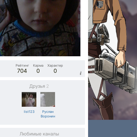
Рейтинг
Карма
Характер
704
0
0
Друзья
2
list123
Руслан
Воронин
Любимые каналы