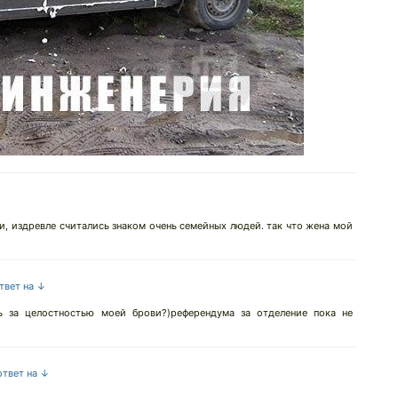
и, издревле считались знаком очень семейных людей. так что жена мой
ответ на ↓
ь за целостностью моей брови?)референдума за отделение пока не
ответ на ↓