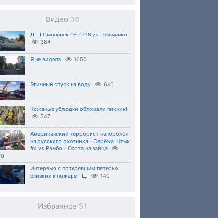
Видео
30
ДТП Смоленск 06.07.18 ул. Шевченко
384
Я не видела
1650
Эпичный спуск на воду
640
Кожаные ублюдки обломали пикник!
547
Американский террорист напоролся
на русского охотника - Серёжа Штык
#4 vs Рэмбо - Охота на зайца
60
Интервью с потерявшим пятерых
близких в пожаре ТЦ.
140
Избранное
51