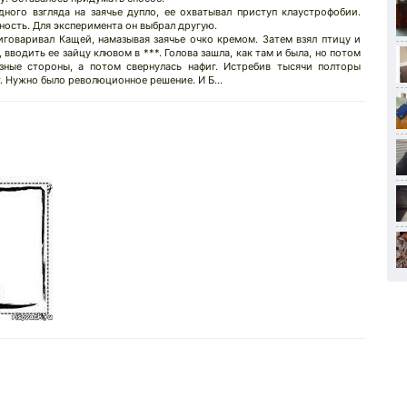
дного взгляда на заячье дупло, ее охватывал приступ клаустрофобии.
нность. Для эксперимента он выбрал другую.
иговаривал Кащей, намазывая заячье очко кремом. Затем взял птицу и
водить ее зайцу клювом в ***. Голова зашла, как там и была, но потом
азные стороны, а потом свернулась нафиг. Истребив тысячи полторы
т. Нужно было революционное решение. И Б...