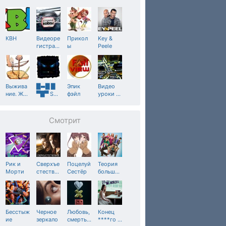
КВН
Видеоре
Прикол
Key &
гистра
…
ы
Peele
Выжива
█▬█ █
Эпик
Видео
ние. Ж
…
▀█▀ S
…
фэйл
уроки
…
Смотрит
Рик и
Сверхъе
Поцелуй
Теория
Морти
стеств
…
Сестёр
больш
…
Бесстыж
Черное
Любовь,
Конец
ие
зеркало
смерть
…
****го
…