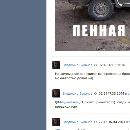
Владимир Буканов
02:43 17.03.2014
○
На самом деле сросшиеся на переносице бров
мохнатостью довольна)
Владимир Буканов
02:31 17.03.2014
в 
○
@
Мадимуазель
,
Привет, рыжехвост) следиш
предвидится)
Владимир Буканов
22:48 15.03.2014
в 
○