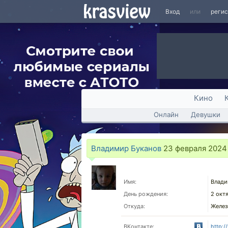
Вход
или
реги
Кино
Онлайн
Девушки
Владимир Буканов
23 февраля 2024 
Имя:
Влади
День рождения:
2 окт
Откуда:
Желез
ВКонтакте:
http: