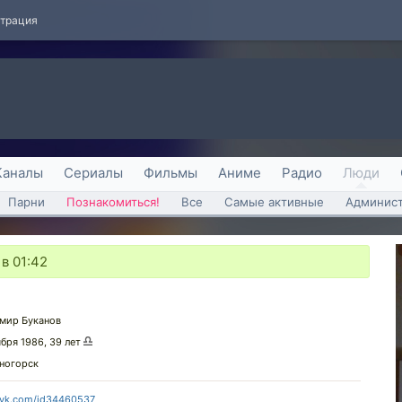
страция
Каналы
Сериалы
Фильмы
Аниме
Радио
Люди
Парни
Познакомиться!
Все
Самые активные
Админист
в 01:42
мир Буканов
ября 1986, 39 лет
ногорск
//vk.com/id34460537