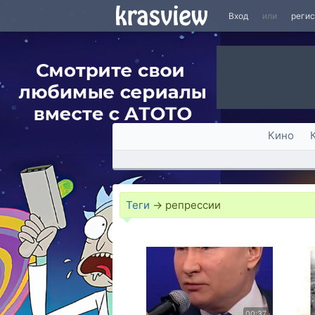
Вход
или
реги
Кино
Теги
→
репрессии
00:37