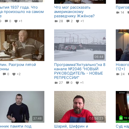
ытия 1937 года. Что
Что мог рассказать
Приго
да произошло на самом
американскому
14
е
разведчику Жжёнов?
29
0
+1
28
2
+1
39:59
06:44
лин. Разгром пятой
Программа"Актуально"на 8
Нового
онны
канале №2046 "НОВЫЙ
(12+)
РУКОВОДИТЕЛЬ - НОВЫЕ
5
0
+2
24
РЕПРЕССИИ"
27
0
+1
37:48
02:56:23
нник памяти под
Шарий, Шифрин и
Суд н