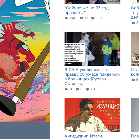
"Сейчас же не 37 год,
Соб
правда?..."
тог
дел
246
11
+13
10:24
В США увольняют за
Ста
правду об ужасе пандемии
кол
в больницах (Руслан
Осташко)
8
0
+3
31:06
Антидудинг. Итоги
Пле