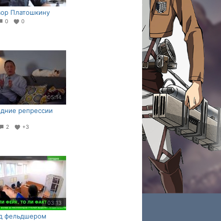
вор Платошкину
0
0
05:14
дние репрессии
2
+3
03:13
ад фельдшером