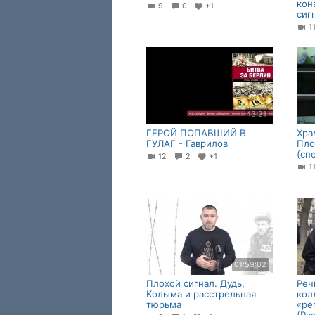
кон
9
0
+1
сиг
1
13:21
ГЕРОЙ ПОПАВШИЙ В
Хра
ГУЛАГ - Гаврилов
Пло
(сп
12
2
+1
1
01:59:02
Плохой сигнал. Дудь,
Реч
Колыма и расстрельная
кол
тюрьма
«ре