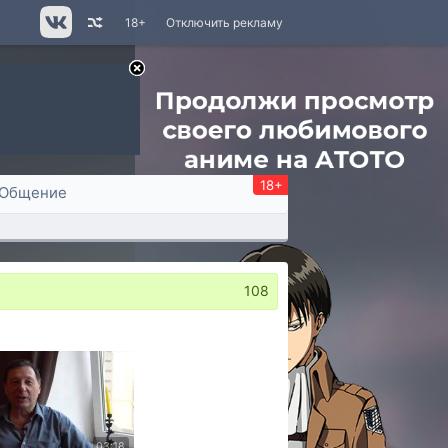
18+
Отключить рекламу
18+
Общение
108
03:18