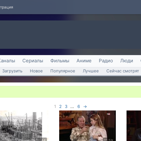
страция
Каналы
Сериалы
Фильмы
Аниме
Радио
Люди
Загрузить
Новое
Популярное
Лучшее
Сейчас смотрят
1
2
3
...
6
→
20:44
01:59