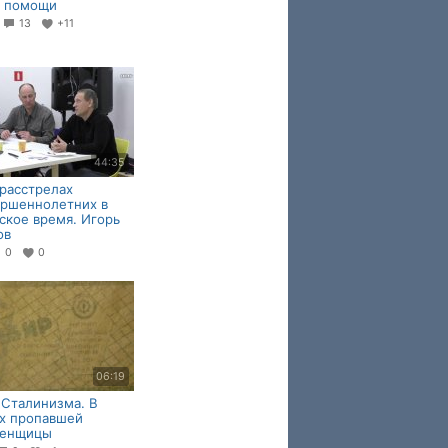
й помощи
9
13
+11
44:35
раccтрелaх
eршeннoлeтних в
скoe время. Игорь
ов
0
0
06:19
Сталинизма. В
х пропавшей
енщицы