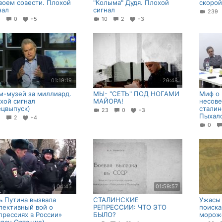
воем совести. Плохой
"Колыма" Дудя. Плохой
скоро
нал
сигнал
23
1
0
+5
10
2
+3
01:19:19
20:48
м-музей за миллиард.
МЫ- "СЕТЬ" ПОД НОГАМИ
Миф о 
хой сигнал
МАЙОРА!
нeсoв
ецвыпуск)
cтaлин
23
0
+3
Пыхал
1
2
+4
0
04:45
01:59:57
ь Путина вызвала
СТАЛИНСКИЕ
Ужасы 
лективный вой о
РЕПРЕССИИ: ЧТО ЭТО
поиска
прессиях в России»
БЫЛО?
морож