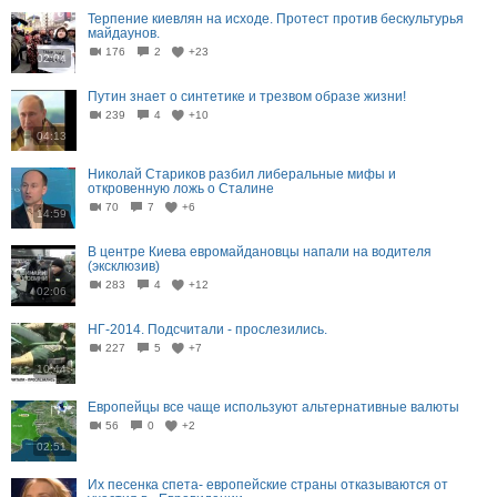
Терпение киевлян на исходе. Протест против бескультурья
майдаунов.
176
2
+23
02:04
Путин знает о синтетике и трезвом образе жизни!
239
4
+10
04:13
Николай Стариков разбил либеральные мифы и
откровенную ложь о Сталине
70
7
+6
14:59
В центре Киева евромайдановцы напали на водителя
(эксклюзив)
283
4
+12
02:06
НГ-2014. Подсчитали - прослезились.
227
5
+7
10:44
Европейцы все чаще используют альтернативные валюты
56
0
+2
02:51
Их песенка спета- европейские страны отказываются от