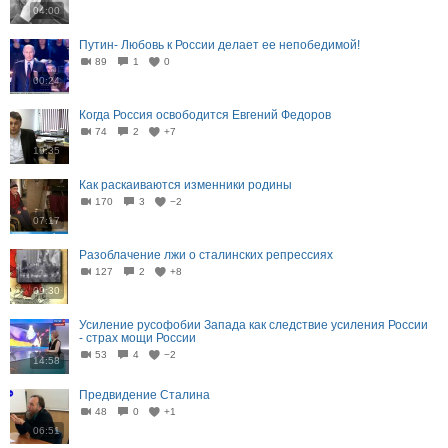
04:00
Путин- Любовь к России делает ее непобедимой!
89
1
0
00:24
Когда Россия освободится Евгений Федоров
74
2
+7
10:35
Как раскаиваются изменники родины
170
3
−2
07:17
Разоблачение лжи о сталинских репрессиях
127
2
+8
09:30
Усиление русофобии Запада как следствие усиления России
- страх мощи России
53
4
−2
14:58
Предвидение Сталина
48
0
+1
06:51