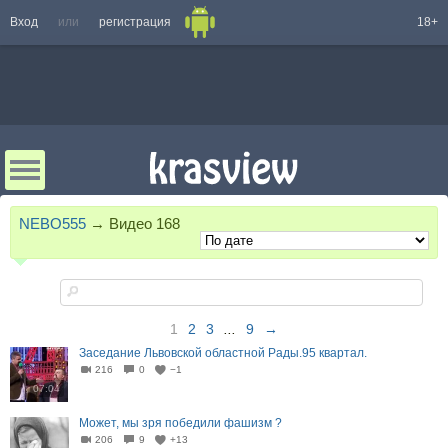
Вход
или
регистрация
18+
NEBO555
→
Видео
168
1
2
3
...
9
→
Заседание Львовской областной Рады.95 квартал.
216
0
−1
07:04
206
9
+13