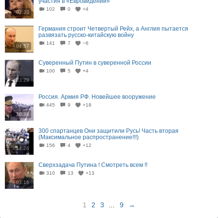
участия в «Евровидении»
102
0
+4
02:33
Германия строит Четвертый Рейх, а Англия пытается
развязать русско-китайскую войну
141
7
−6
04:57
Суверенный Путин в суверенной России
100
5
+4
03:29
Россия. Армия РФ. Новейшее вооружение
445
9
+18
10:36
300 спартанцев Они защитили Русь! Часть вторая
(Максимальное распространение!!!)
156
4
+12
14:26
Сверхзадача Путина ! Смотреть всем !!
310
13
+13
03:16
1
2
3
...
9
→