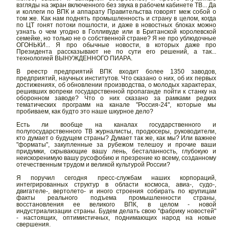
взгляды на экран включенного без звука в рабочем кабинете ТВ... Да
и коллеги по ВПК и аппарату Правительства говорят меж собой о
том же. Как нам поднять промышленность и страну в целом, когда
по ЦТ гонят потоки пошлости, и даже в новостных блоках можно
узнать о чем угодно в Голливуде или в Британской королевской
семейке, но только не о собственной стране? Я не про ублюдочные
ОГОНЬКИ... Я про обычные новости, в которых даже про
Президента рассказывают не по сути его решений, а так...
технологией ВЫНУЖДЕННОГО ПИАРА.
В реестр предприятий ВПК входит более 1350 заводов,
предприятий, научных институтов. Что сказано о них, об их первых
достижениях, об обновлении производства, о молодых характерах,
решивших вопреки государственной пропаганде пойти к станку на
оборонном заводе? Что о них сказано за рамками редких
тематических программ на канале "Россия-24", которые мы
пробиваем, как будто это наше шкурное дело?
Есть ли вообще на каналах государственного и
полугосударственного ТВ журналисты, продюсеры, руководители,
кто думает о будущем страны? Думает так же, как мы? Или важнее
"форматы", закупленные за рубежом телешоу и прочие ваши
придумки, скрывающие вашу лень, бесталанность, глубокую и
неискоренимую вашу русофобию и презрение ко всему, созданному
отечественным трудом и великой культурой России?
Я поручил сегодня пресс-службам наших корпораций,
интегрированных структур в области космоса, авиа-, судо-,
двигателе-, вертолето- и иного строения собирать по крупицам
факты реального подъема промышленности страны,
восстановления ее великого ВПК, в целом - новой
индустриализации страны. Будем делать свою "фабрику новостей"
- настоящих, оптимистичных, поднимающих народ на новые
свершения.