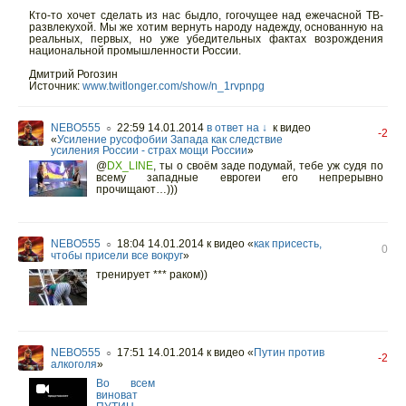
Кто-то хочет сделать из нас быдло, гогочущее над ежечасной ТВ-
развлекухой. Мы же хотим вернуть народу надежду, основанную на
реальных, первых, но уже убедительных фактах возрождения
национальной промышленности России.
Дмитрий Рогозин
Источник:
www.twitlonger.com/show/n_1rvpnpg
NEBO555
22:59 14.01.2014
в ответ на ↓
к видео
○
-2
«
Усиление русофобии Запада как следствие
усиления России - страх мощи России
»
@
DX_LINE
,
ты о своём заде подумай, тебе уж судя по
всему западные еврогеи его непрерывно
прочищают…)))
NEBO555
18:04 14.01.2014
к видео «
как присесть,
○
0
чтобы присели все вокруг
»
тренирует *** раком))
NEBO555
17:51 14.01.2014
к видео «
Путин против
○
-2
алкоголя
»
Во всем
виноват