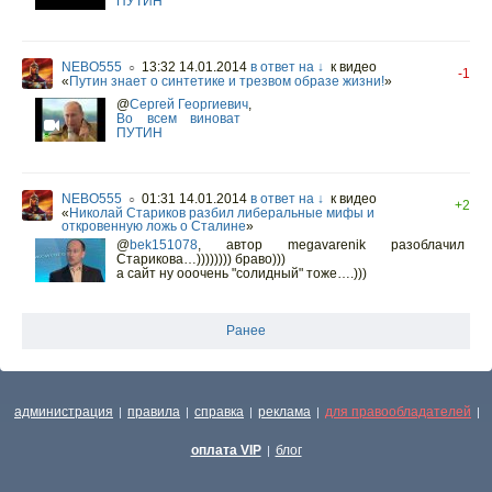
ПУТИН
NEBO555
13:32 14.01.2014
в ответ на ↓
к видео
○
-1
«
Путин знает о синтетике и трезвом образе жизни!
»
@
Сергей Георгиевич
,
Во всем виноват
ПУТИН
NEBO555
01:31 14.01.2014
в ответ на ↓
к видео
○
+2
«
Николай Стариков разбил либеральные мифы и
откровенную ложь о Сталине
»
@
bek151078
,
автор megavarenik разоблачил
Старикова…)))))))) браво)))
а сайт ну ооочень "солидный" тоже….)))
Ранее
администрация
правила
справка
реклама
для правообладателей
|
|
|
|
|
оплата VIP
блог
|