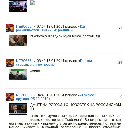
NEBO555
07:04 18.01.2014
к видео «
Как
○
-2
раскаиваются изменники родины
»
какой-то очередной иуда минус поставил))
NEBO555
08:41 15.01.2014
к видео «
Прикол
○
-29
старый, снят по новому
»
херня
NEBO555
04:49 15.01.2014
к видео «
«Русское
○
0
оружие» 25.12.2013
»
ДМИТРИЙ РОГОЗИН О НОВОСТЯХ НА РОССИЙСКОМ
ТВ
Я вот всё думаю: писать об этом или не писать? Во-
первых, это не моя "кафедра". Во-вторых, мне и так
есть чем заняться - причем с утра до позднего вечера. Но, тем не
менее, бывает и выходной воскресенье, и просто случайные