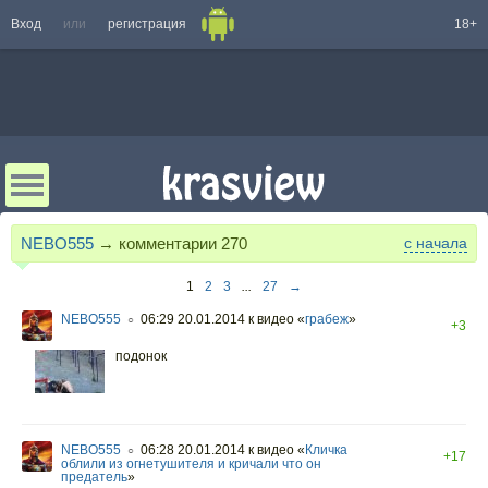
Вход
или
регистрация
18+
NEBO555
→ комментарии
270
с начала
1
2
3
...
27
→
NEBO555
06:29 20.01.2014
к видео «
грабеж
»
○
+3
подонок
NEBO555
06:28 20.01.2014
к видео «
Кличка
○
+17
облили из огнетушителя и кричали что он
предатель
»