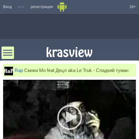
Вход
или
регистрация
18+
Rap
Смоки Мо feat Децл aka Le Truk - Сладкий туман