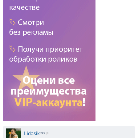
Lidasik
2402
| 0