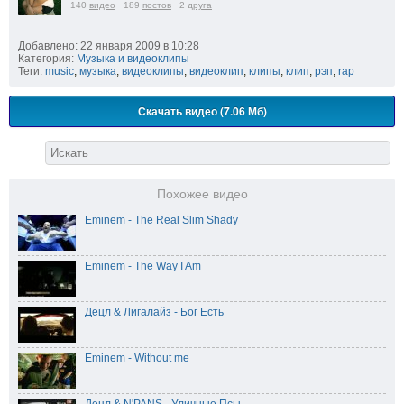
140
видео
189
постов
2
друга
Добавлено: 22 января 2009 в 10:28
Категория:
Музыка и видеоклипы
Теги:
music
,
музыка
,
видеоклипы
,
видеоклип
,
клипы
,
клип
,
рэп
,
rap
Скачать видео (7.06 Мб)
Похожее видео
Eminem - The Real Slim Shady
Eminem - The Way I Am
Децл & Лигалайз - Бог Есть
Eminem - Without me