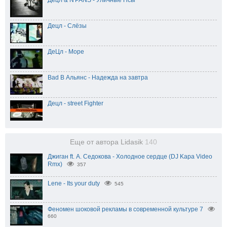
Децл & N'PANS - Уличные Псы
Децл - Слёзы
ДеЦл - Море
Bad B Альянс - Надежда на завтра
Децл - street Fighter
Еще от автора Lidasik
140
Джиган ft. А. Седокова - Холодное сердце (DJ Kapa Video
Rmx)
357
Lene - Its your duty
545
Феномен шоковой рекламы в современной культуре 7
660