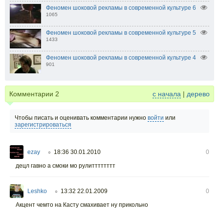
Феномен шоковой рекламы в современной культуре 6
1065
Феномен шоковой рекламы в современной культуре 5
1433
Феномен шоковой рекламы в современной культуре 4
901
Комментарии
2
с начала
|
дерево
Чтобы писать и оценивать комментарии нужно
войти
или
зарегистрироваться
ezay
18:36 30.01.2010
0
○
децл гавно а смоки мо рулитттттттт
Leshko
13:32 22.01.2009
0
○
Акцент чемто на Касту смахивает ну прикольно