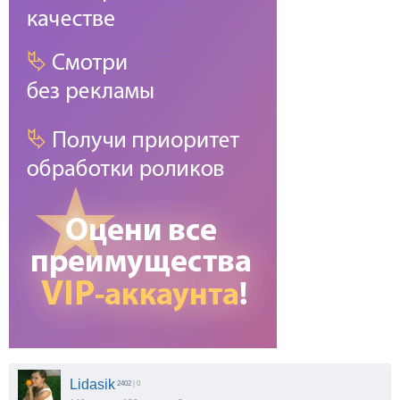
Lidasik
2402
| 0