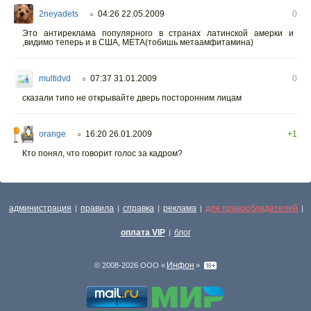
2neyadets
04:26 22.05.2009
0
○
Это антиреклама популярного в странах латинской амерки и
,видимо теперь и в США, МЕТА(тобишь метаамфитамина)
multidvd
07:37 31.01.2009
0
○
сказали типо не открывайте дверь посторонним лицам
orange
16:20 26.01.2009
+1
○
Кто понял, что говорит голос за кадром?
администрация
правила
справка
реклама
для правообладателей
|
|
|
|
|
оплата VIP
блог
|
Инфон
© 2008-2026 ООО «
»