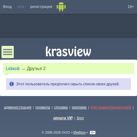
Вход
или
регистрация
18+
Lidasik
→
Друзья
2
Этот пользователь предпочел скрыть список своих друзей.
администрация
правила
справка
реклама
для правообладателей
|
|
|
|
|
оплата VIP
блог
|
Инфон
© 2008-2026 ООО «
»