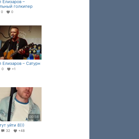
 Елизаров –
льный голкипер
0
0
01:49
 Елизаров – Сатурн
0
+1
00:56
тут уйти 8)))
8
32
+48