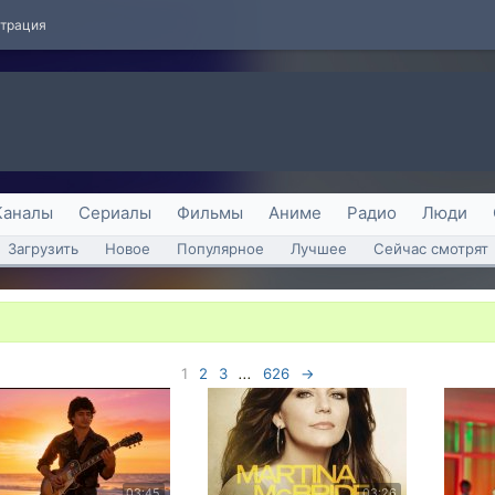
страция
Каналы
Сериалы
Фильмы
Аниме
Радио
Люди
Загрузить
Новое
Популярное
Лучшее
Сейчас смотрят
1
2
3
...
626
→
03:45
03:26