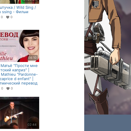
тучка / Wild Sing /
u ssing - Фильм
0
0
04:10
Матьё "Прости мне
етский каприз" |
e Mathieu "Pardonne-
caprice d enfant" |
тмический перевод
0
0
02:44