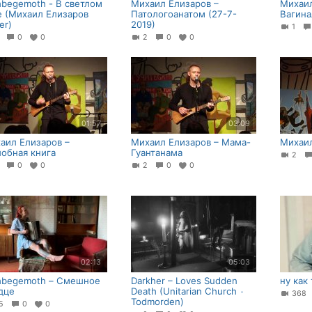
hbegemoth - В светлом
Михаил Елизаров –
Михаил
е (Михаил Елизаров
Патологоанатом (27-7-
Вагина
er)
2019)
1
6
0
0
2
0
0
01:57
03:09
аил Елизаров –
Михаил Елизаров – Мама-
Михаил
обная книга
Гуантанама
2
3
0
0
2
0
0
02:13
05:03
hbegemoth – Смешное
Darkher – Loves Sudden
ну как 
дце
Death (Unitarian Church ٠
36
Todmorden)
25
0
0