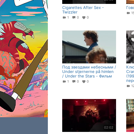
Cigarettes After Sex -
Гов
Twizzler
1
0
0
01:47:17
Под звездами небесными /
Клю
Under stjernerne på himlen
Cra
/ Under the Stars - Фильм
(19
пер
1
0
0
02:02