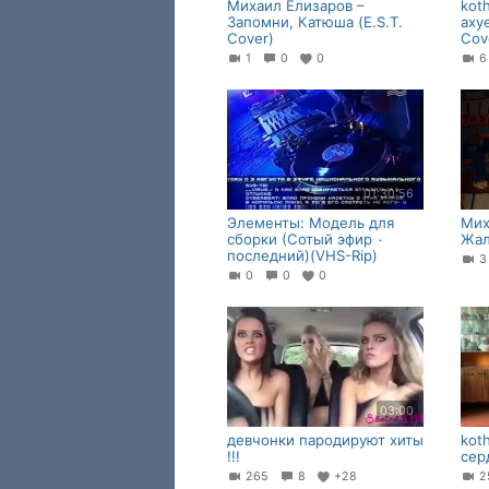
Михаил Елизаров –
kot
Запомни, Катюша (E.S.T.
аху
Cover)
Cov
1
0
0
01:30:56
Элементы: Модель для
Мих
сборки (Сотый эфир ٠
Жал
последний)(VHS-Rip)
0
0
0
03:00
девчонки пародируют хиты
kot
!!!
сер
265
8
+28