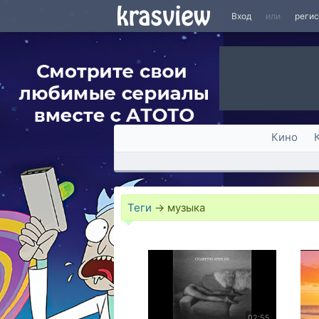
Вход
или
реги
Кино
Теги
→
музыка
02:55