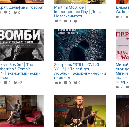
орят, дельфины говорят
Martina McBride |
Дикая ш
Independence Day | День
Wailde
15
0
0
Независимости
1
2
0
+1
04:36
00:59
ква "Зомби" | The
Scorpions "STILL LOVING
Мирей 
nberries " Zombie"
YOU" | «По сей день
этот д
94) | эквиритмический
люблю» | эквиритмический
Mireill
евод
перевод
moi ce 
эквири
12
0
+2
9
0
0
7
03:09
01:44