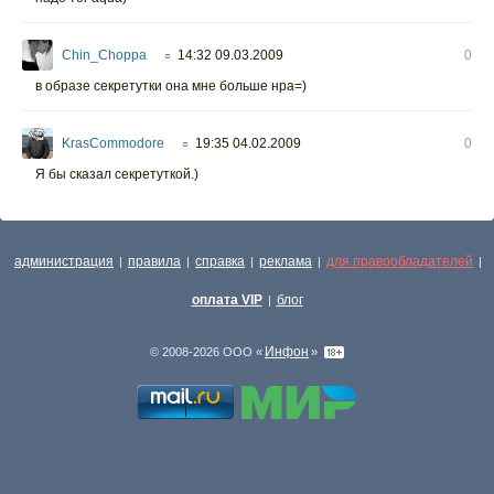
Chin_Choppa
14:32 09.03.2009
0
○
в образе секретутки она мне больше нра=)
KrasCommodore
19:35 04.02.2009
0
○
Я бы сказал секретуткой.)
администрация
правила
справка
реклама
для правообладателей
|
|
|
|
|
оплата VIP
блог
|
Инфон
© 2008-2026 ООО «
»