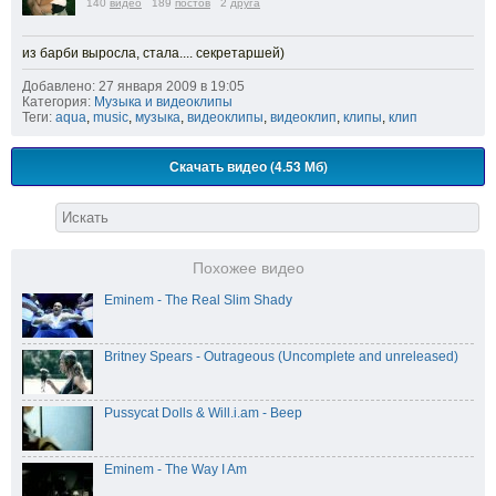
140
видео
189
постов
2
друга
из барби выросла, стала.... секретаршей)
Добавлено: 27 января 2009 в 19:05
Категория:
Музыка и видеоклипы
Теги:
aqua
,
music
,
музыка
,
видеоклипы
,
видеоклип
,
клипы
,
клип
Скачать видео (4.53 Мб)
Похожее видео
Eminem - The Real Slim Shady
Britney Spears - Outrageous (Uncomplete and unreleased)
Pussycat Dolls & Will.i.am - Beep
Eminem - The Way I Am