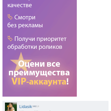
Lidasik
2402
| 0