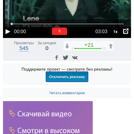
1x
00:00
03:03
6
Просмотры
За сегодня
+21
545
0
2
23
Поддержите проект — смотрите без рекламы!
Отключить рекламу
Читать комментарии