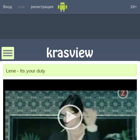
Вход
или
регистрация
18+
Lene - Its your duty