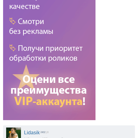
Lidasik
2402
| 0