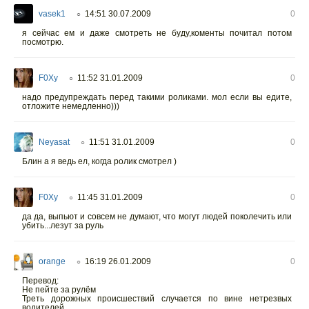
vasek1
14:51 30.07.2009
0
○
я сейчас ем и даже смотреть не буду,коменты почитал потом
посмотрю.
F0Xy
11:52 31.01.2009
0
○
надо предупреждать перед такими роликами. мол если вы едите,
отложите немедленно)))
Neyasat
11:51 31.01.2009
0
○
Блин а я ведь ел, когда ролик смотрел )
F0Xy
11:45 31.01.2009
0
○
да да, выпьют и совсем не думают, что могут людей поколечить или
убить...лезут за руль
orange
16:19 26.01.2009
0
○
Перевод:
Не пейте за рулём
Треть дорожных происшествий случается по вине нетрезвых
водителей.