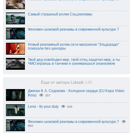
Самый страшный ролик Соц.рекламы
Феномен шоковой рекламы в современной культуре 7
Новый рекламный ролик сети магазинов "Эльдорадо"
показали без цензуры
Твой дед освободил мир, твой отец защитил мир, а ты
ЧМО играешь в танчики и занимаешься онанизмом
Еще от автора Lidasik
140
Джиган ft. А. Седокова - Холодное сердце (DJ Kapa Video
Rmx)
357
Lene - Its your duty
545
Феномен шоковой рекламы в современной культуре 7
660