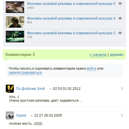
Феномен шоковой рекламы в современной культуре 5
1433
Феномен шоковой рекламы в современной культуре 4
901
Феномен шоковой рекламы в современной культуре 3
770
Комментарии
3
с начала
|
дерево
Чтобы писать и оценивать комментарии нужно
войти
или
зарегистрироваться
По Доброму Злой
02:53 01.02.2012
0
○
ппц...(
Очень грустная реклама, дает задуматься....
Xapek
22:27 26.03.2009
0
○
полная жесть...(((((((