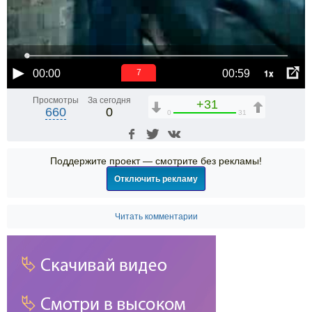
1x
00:00
00:59
6
Просмотры
За сегодня
+31
660
0
0
31
Поддержите проект — смотрите без рекламы!
Отключить рекламу
Читать комментарии