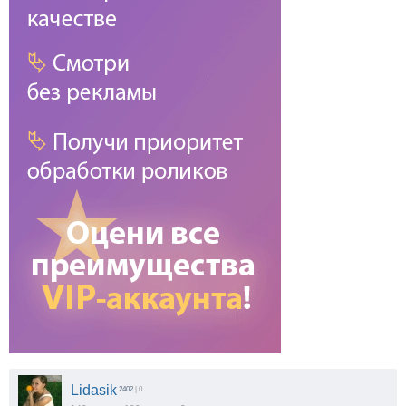
Lidasik
2402
| 0