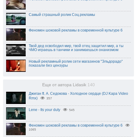
Самый страшный ролик Соц.рекламы
Феномен шоковой рекламы в современной культуре 6
Твой дед освободил мир, твой отец защитил мир, а ты
ЧМО играешь в танчики и занимаешься онанизмом
Новый рекламный ролик сети магазинов "Эльдорадо"
показали без цензуры
Еще от автора Lidasik
140
Джиган ft. А. Седокова - Холодное сердце (DJ Kapa Video
Rmx)
357
Lene - Its your duty
545
Феномен шоковой рекламы в современной культуре 6
1065