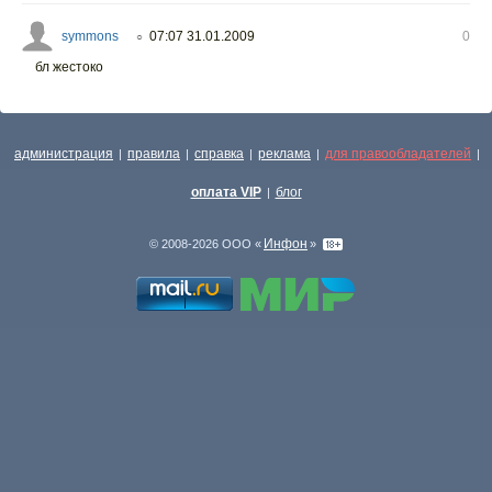
symmons
07:07 31.01.2009
0
○
бл жестоко
администрация
правила
справка
реклама
для правообладателей
|
|
|
|
|
оплата VIP
блог
|
Инфон
© 2008-2026 ООО «
»