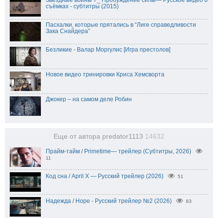
Звездные войны 7_ Пробуждение силы— Русское видео о
съёмках - субтитры (2015)
Пасхалки, которые прятались в “Лиге справедливости
Зака Снайдера”
Безликие - Валар Моргулис [Игра престолов]
Новое видео тринировки Криса Хемсворта
Джокер – на самом деле Робин
Еще от автора predator1113
14632
Прайм-тайм / Primetime— трейлер (Субтитры, 2026)
11
Код сна / April X — Русский трейлер (2026)
51
Надежда / Hope - Русский трейлер №2 (2026)
83