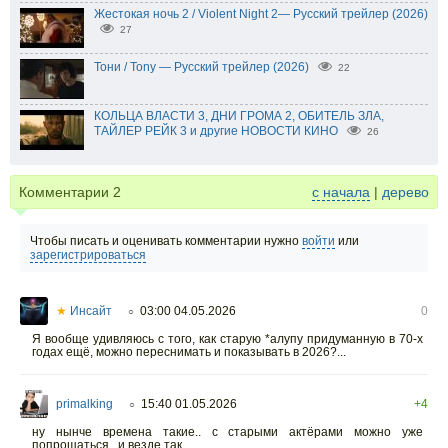
Жестокая ночь 2 / Violent Night 2— Русский трейлер (2026)
27
Тони / Tony — Русский трейлер (2026)
22
КОЛЬЦА ВЛАСТИ 3, ДНИ ГРОМА 2, ОБИТЕЛЬ ЗЛА,
ТАЙЛЕР РЕЙК 3 и другие НОВОСТИ КИНО
26
Комментарии
2
с начала
|
дерево
Чтобы писать и оценивать комментарии нужно
войти
или
зарегистрироваться
★
Инсайт
03:00 04.05.2026
0
○
Я вообще удивляюсь с того, как старую *алупу придуманную в 70-х
годах ещё, можно переснимать и показывать в 2026?...
primalking
15:40 01.05.2026
+4
○
ну нынче времена такие.. с старыми актёрами можно уже
попрощаться.. и везде так.