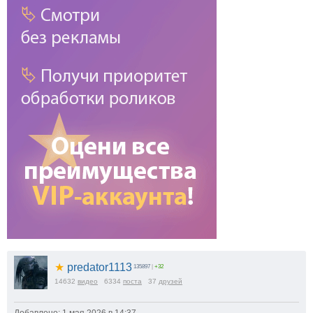
★
predator1113
135897
|
+32
14632
видео
6334
поста
37
друзей