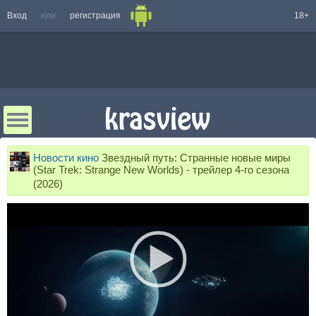
Вход
или
регистрация
18+
Новости кино
Звездный путь: Странные новые миры
(Star Trek: Strange New Worlds) - трейлер 4-го сезона
(2026)