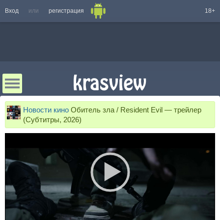
Вход
или
регистрация
18+
Новости кино
Обитель зла / Resident Evil — трейлер
(Субтитры, 2026)