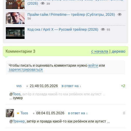
(2026)
39
Прайм-тайм / Primetime— трейлер (Субтитры, 2026)
56
Код сна / April X — Русский трейлер (2026)
55
Комментарии
3
с начала
|
дерево
Чтобы писать и оценивать комментарии нужно
войти
или
зарегистрироваться
vvs
21:48 01.05.2026
в ответ на ↓
+2
○
@
Toos
,
актёр и правда какой-то как ребёнок или аутист ...
... зумер
★
Toos
08:04 01.05.2026
в ответ на ↓
0
○
@
Тренер
,
актёр и правда какой-то как ребёнок или аутист ...