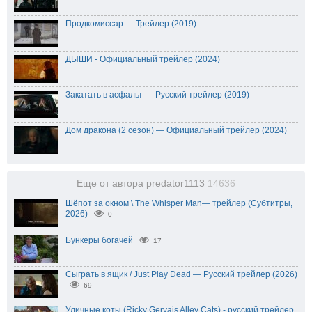
Продкомиссар — Трейлер (2019)
ДЫШИ - Официальный трейлер (2024)
Закатать в асфальт — Русский трейлер (2019)
Дом дракона (2 сезон) — Официальный трейлер (2024)
Еще от автора predator1113
14636
Шёпот за окном \ The Whisper Man— трейлер (Субтитры,
2026)
0
Бункеры богачей
17
Сыграть в ящик / Just Play Dead — Русский трейлер (2026)
69
Уличные коты (Ricky Gervais Alley Cats) - русский трейлер