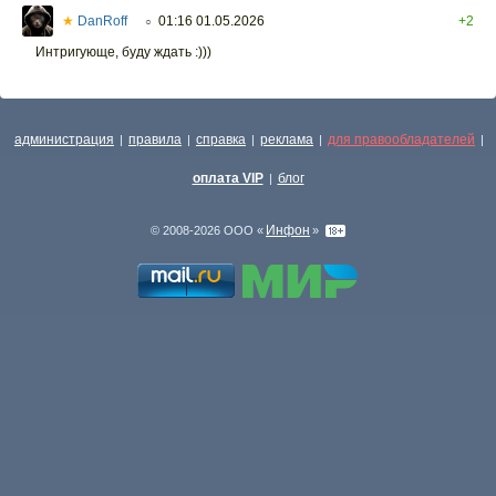
★
DanRoff
01:16 01.05.2026
+2
○
Интригующе, буду ждать :)))
администрация
правила
справка
реклама
для правообладателей
|
|
|
|
|
оплата VIP
блог
|
Инфон
© 2008-2026 ООО «
»