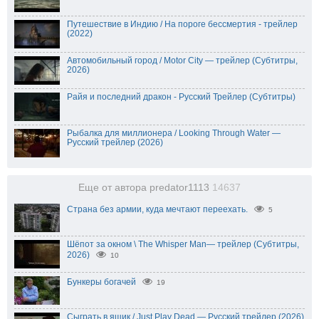
Путешествие в Индию / На пороге бессмертия - трейлер
(2022)
Автомобильный город / Motor City — трейлер (Субтитры,
2026)
Райя и последний дракон - Русский Трейлер (Субтитры)
Рыбалка для миллионера / Looking Through Water —
Русский трейлер (2026)
Еще от автора predator1113
14637
Страна без армии, куда мечтают переехать.
5
Шёпот за окном \ The Whisper Man— трейлер (Субтитры,
2026)
10
Бункеры богачей
19
Сыграть в ящик / Just Play Dead — Русский трейлер (2026)