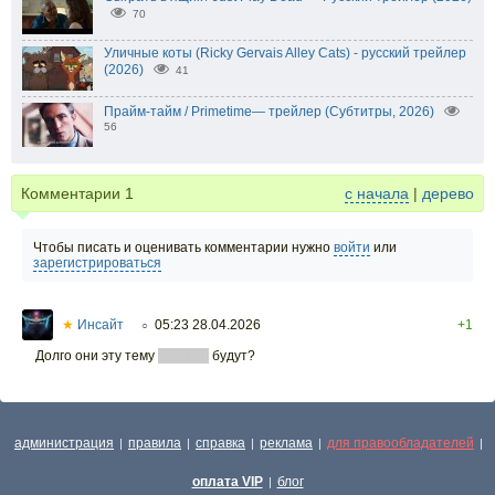
70
Уличные коты (Ricky Gervais Alley Cats) - русский трейлер
(2026)
41
Прайм-тайм / Primetime— трейлер (Субтитры, 2026)
56
Комментарии
1
с начала
|
дерево
Чтобы писать и оценивать комментарии нужно
войти
или
зарегистрироваться
★
Инсайт
05:23 28.04.2026
+1
○
Долго они эту тему
дрочить
будут?
администрация
правила
справка
реклама
для правообладателей
|
|
|
|
|
оплата VIP
блог
|