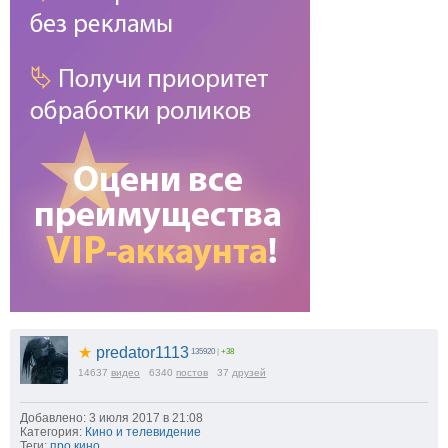
★
predator1113
135920
|
+38
14637
видео
6340
постов
37
друзей
Добавлено: 3 июля 2017 в 21:08
Категория:
Кино и телевидение
Теги:
про кино