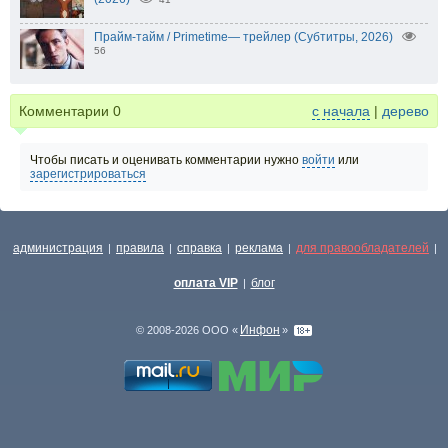
Прайм-тайм / Primetime— трейлер (Субтитры, 2026)
56
Комментарии
0
с начала
|
дерево
Чтобы писать и оценивать комментарии нужно
войти
или
зарегистрироваться
администрация
правила
справка
реклама
для правообладателей
|
|
|
|
|
оплата VIP
блог
|
Инфон
© 2008-2026 ООО «
»