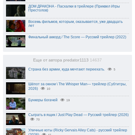
ДОМ ДРАКОНА - Пасхалки в трейлере (Приквел Игры
Престолов)
Восемь фильмов, которым, оказывается, уже двадцать
лет
Финальный аккорд / The Score — Русский трейлер (2022)
Еще от автора predator1113
14637
Страна без армии, куда мечтают переехать.
5
Шёпот за окном \ The Whisper Man— трейлер (Субтитры,
2026)
10
Бункеры богачей
19
Сыграть в ящик / Just Play Dead — Русский трейлер (2026)
70
Уличные коты (Ricky Gervais Alley Cats) - русский трейлер
(2026)
41