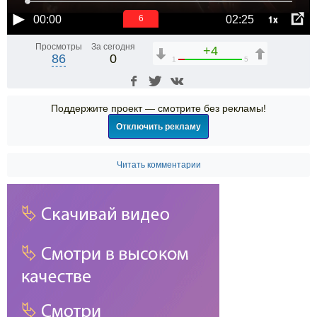
1x
00:00
02:25
6
Просмотры
За сегодня
+4
86
0
1
5
Поддержите проект — смотрите без рекламы!
Отключить рекламу
Читать комментарии