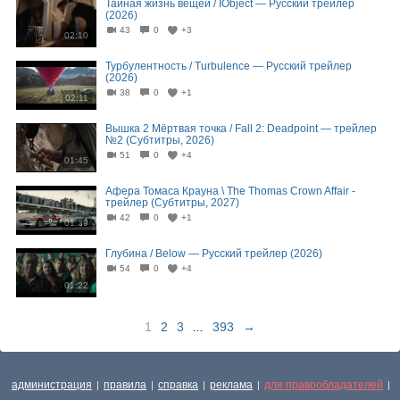
Тайная жизнь вещей / IObject — Русский трейлер
(2026)
43
0
+3
02:10
Турбулентность / Turbulence — Русский трейлер
(2026)
38
0
+1
02:11
Вышка 2 Мёртвая точка / Fall 2: Deadpoint — трейлер
№2 (Субтитры, 2026)
51
0
+4
01:45
Афера Томаса Крауна \ The Thomas Crown Affair -
трейлер (Субтитры, 2027)
42
0
+1
01:39
Глубина / Below — Русский трейлер (2026)
54
0
+4
01:22
1
2
3
...
393
→
администрация
правила
справка
реклама
для правообладателей
|
|
|
|
|