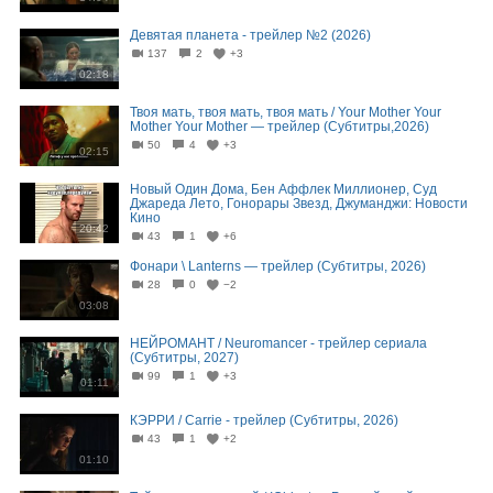
Девятая планета - трейлер №2 (2026)
137
2
+3
02:18
Твоя мать, твоя мать, твоя мать / Your Mother Your
Mother Your Mother — трейлер (Субтитры,2026)
50
4
+3
02:15
Новый Один Дома, Бен Аффлек Миллионер, Суд
Джареда Лето, Гонорары Звезд, Джуманджи: Новости
Кино
20:42
43
1
+6
Фонари \ Lanterns — трейлер (Субтитры, 2026)
28
0
−2
03:08
НЕЙРОМАНТ / Neuromancer - трейлер сериала
(Субтитры, 2027)
99
1
+3
01:11
КЭРРИ / Carrie - трейлер (Субтитры, 2026)
43
1
+2
01:10