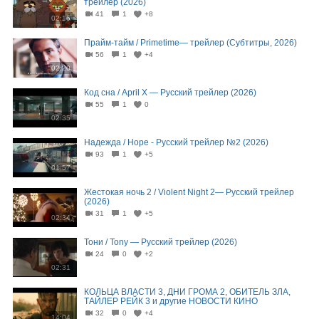
трейлер (2026)
41
1
+8
02:16
Прайм-тайм / Primetime— трейлер (Субтитры, 2026)
56
1
+4
02:20
Код сна / April X — Русский трейлер (2026)
55
1
0
02:35
Надежда / Hope - Русский трейлер №2 (2026)
93
1
+5
01:57
Жестокая ночь 2 / Violent Night 2— Русский трейлер
(2026)
31
1
+5
02:34
Тони / Tony — Русский трейлер (2026)
24
0
+2
02:31
КОЛЬЦА ВЛАСТИ 3, ДНИ ГРОМА 2, ОБИТЕЛЬ ЗЛА,
ТАЙЛЕР РЕЙК 3 и другие НОВОСТИ КИНО
32
0
+4
14:04