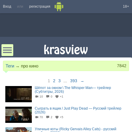
Вход
или
регистрация
18+
Теги
→
про кино
7842
1
2
3
...
393
→
Шёпот за окном \ The Whisper Man— трейлер
(Субтитры, 2026)
10
0
+1
02:40
Сыграть в ящик / Just Play Dead — Русский трейлер
(2026)
70
2
+5
02:14
Уличные коты (Ricky Gervais Alley Cats) - русский