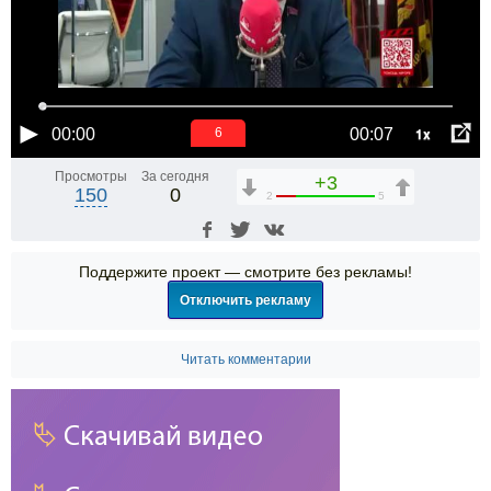
1x
00:00
00:07
6
Просмотры
За сегодня
+3
150
0
2
5
Поддержите проект — смотрите без рекламы!
Отключить рекламу
Читать комментарии