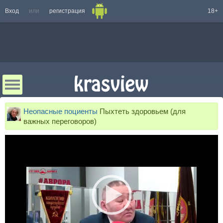
Вход
или
регистрация
18+
Неопасные поциенты
Пыхтеть здоровьем (для
важных переговоров)