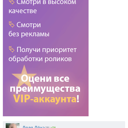
Дядя Лёха
536
|
+224