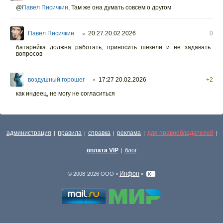
@
Павел Писичкин
,
Там же она думать совсем о другом
Павел Писичкин
20:27 20.02.2026
0
○
батарейка должна работать, приносить шекели и не задавать
вопросов
воздушный горошег
17:27 20.02.2026
+2
○
как индеец, не могу не согласиться
администрация
правила
справка
реклама
для правообладателей
|
|
|
|
|
оплата VIP
блог
|
Инфон
© 2008-2026 ООО «
»