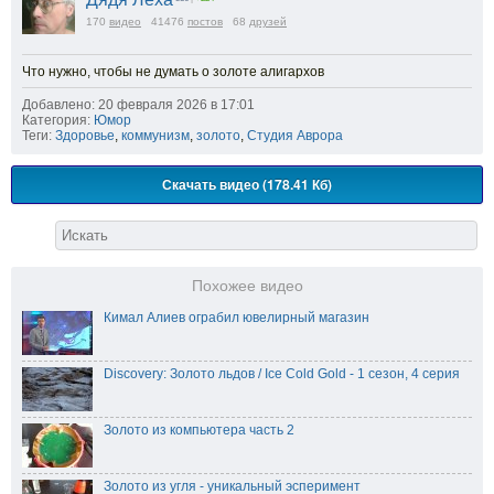
170
видео
41476
постов
68
друзей
Что нужно, чтобы не думать о золоте алигархов
Добавлено: 20 февраля 2026 в 17:01
Категория:
Юмор
Теги:
Здоровье
,
коммунизм
,
золото
,
Студия Аврора
Скачать видео (178.41 Кб)
Похожее видео
Кимал Алиев ограбил ювелирный магазин
Discovery: Золото льдов / Ice Cold Gold - 1 сезон, 4 серия
Золото из компьютера часть 2
Золото из угля - уникальный эсперимент