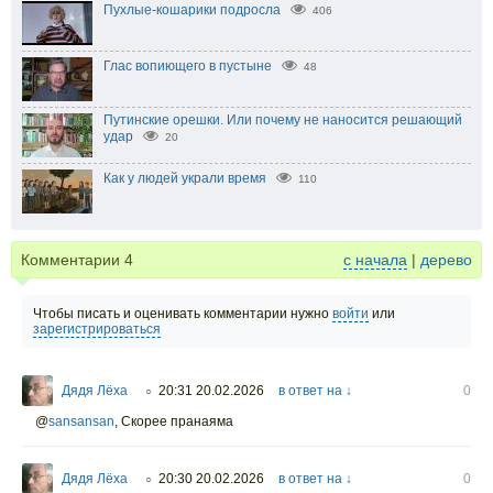
Пухлые-кошарики подросла
406
Глас вопиющего в пустыне
48
Путинские орешки. Или почему не наносится решающий
удар
20
Как у людей украли время
110
Комментарии
4
с начала
|
дерево
Чтобы писать и оценивать комментарии нужно
войти
или
зарегистрироваться
Дядя Лёха
20:31 20.02.2026
в ответ на ↓
0
○
@
sansansan
,
Скорее пранаяма
Дядя Лёха
20:30 20.02.2026
в ответ на ↓
0
○