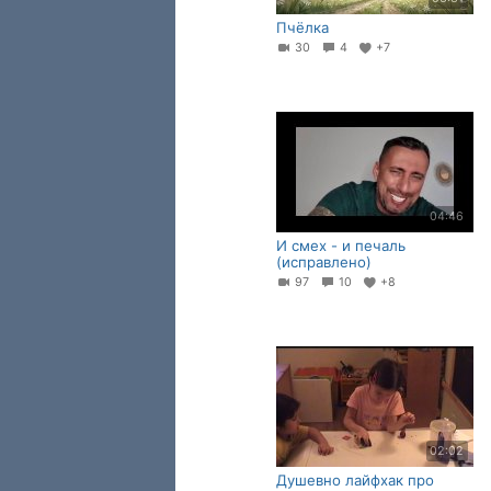
Пчёлка
30
4
+7
04:46
И смех - и печаль
(исправлено)
97
10
+8
02:02
Душевно лайфхак про