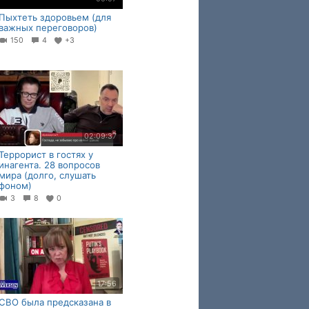
Пыхтеть здоровьем (для
важных переговоров)
150
4
+3
02:09:37
Террорист в гостях у
инагента. 28 вопросов
мира (долго, слушать
фоном)
3
8
0
17:56
СВО была предсказана в