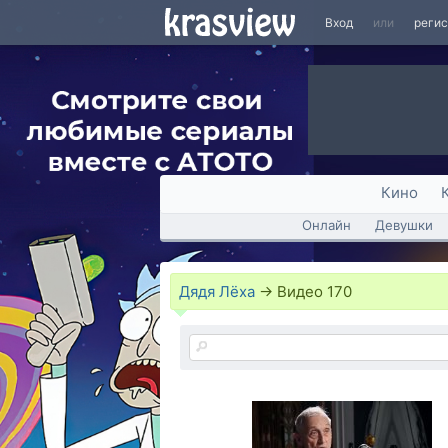
Вход
или
реги
Кино
Онлайн
Девушки
Дядя Лёха
→
Видео
170