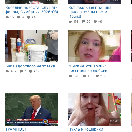
Весёлые новости (слушать
Вот реальная причина
фоном, Сумбатыч 2026-03)
начала войны против
Ирана!
15
4
+4
116
29
+9
00:49
00:35
Баба здорового человека
"Пухлые кошарики"
пояснила за любовь
367
7
+24
249
112
−10
12:00
00:41
ТРАМПООН
Пухлые кошарики