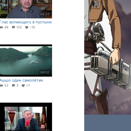
04:04
Глас вопиющего в пустыне
48
102
−10
04:52
Ашшо один самолётик
52
3
+7
00:07