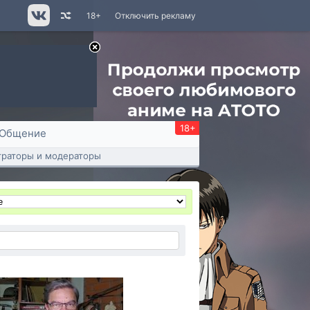
18+
Отключить рекламу
18+
Общение
раторы и модераторы