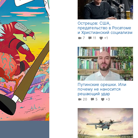
01:05:52
Острецов: США,
предательство в Росатоме
и Христианский социализм
7
11
+1
23:02
Путинские орешки. Или
почему не наносится
решающий удар
20
5
+3
03:31