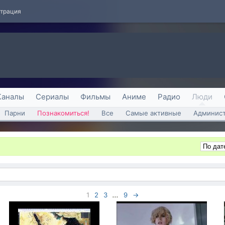
страция
Каналы
Сериалы
Фильмы
Аниме
Радио
Люди
Парни
Познакомиться!
Все
Самые активные
Админист
1
2
3
...
9
→