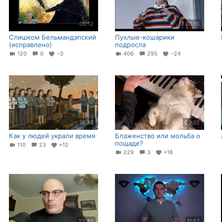
00:12
00:15
Слишком Бельмандэпский
Пухлые-кошарики
(исправлено)
подросла
120
0
−3
406
295
−24
16:22
00:32
Как у людей украли время
Блаженство или мольба о
пощаде?
110
23
+12
229
3
+18
22:40
11:57