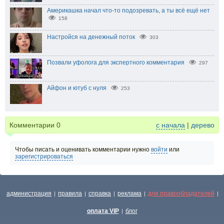
Америкашка начал что-то подозревать, а ты всё ещё нет
158
Настройся на денежный поток
303
Позвали уфолога для экспертного комментария
297
Айфон и ютуб с нуля
253
Комментарии
0
с начала
|
дерево
Чтобы писать и оценивать комментарии нужно
войти
или
зарегистрироваться
администрация
правила
справка
реклама
для правообладателей
|
|
|
|
|
оплата VIP
блог
|