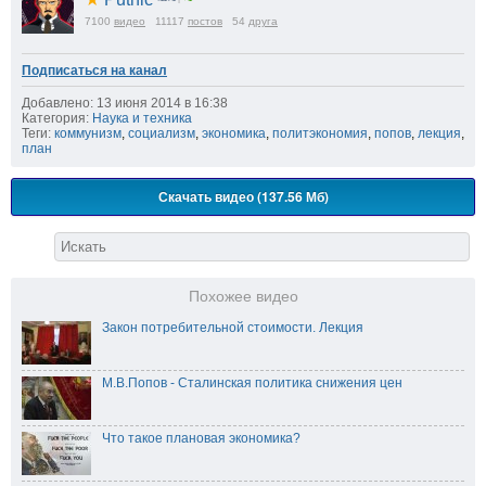
7100
видео
11117
постов
54
друга
Подписаться на канал
Добавлено: 13 июня 2014 в 16:38
Категория:
Наука и техника
Теги:
коммунизм
,
социализм
,
экономика
,
политэкономия
,
попов
,
лекция
,
план
Скачать видео (137.56 Мб)
Похожее видео
Закон потребительной стоимости. Лекция
М.В.Попов - Сталинская политика снижения цен
Что такое плановая экономика?