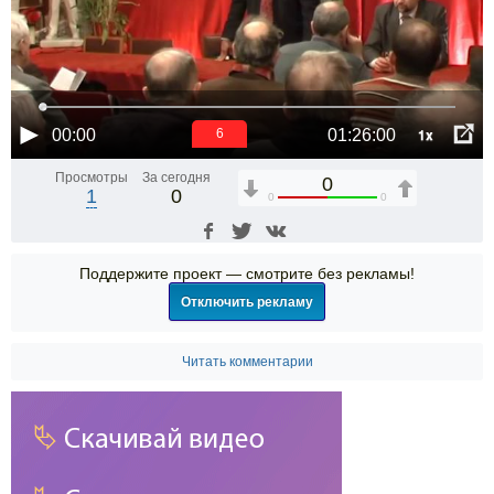
1x
00:00
01:26:00
6
Просмотры
За сегодня
0
1
0
0
0
Поддержите проект — смотрите без рекламы!
Отключить рекламу
Читать комментарии