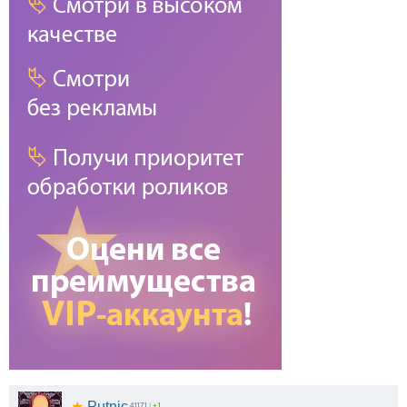
★
Putnic
41171
|
+1