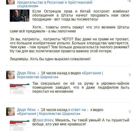
-1
предательство в Росатоме и Христианский
социализм
»
Если Острецов прав и Китай построит комбинат
обогащения а Штаты начнут продавать нам свою
продукцию - вот тогда вы посмеетесь!
Хотя... томаты опять скажут что это великие Штаты
сами всё придумали - а мы лапотники
Эх вы, патриоты... патриоты ЧЕГО? Вас даже на грамм не трогает,
что большое изобретение уплыло. Больше злорадства чувствуется.
Чем хуже - тем лучше? Тем больше доказательств гнилого режима?
Ну так для вас политическая правота важнее этой потери.
Лицемеры. Хоть бы один выразил сожаление!
Дядя Лёха
18 часов назад
к видео «
Британия |
○
0
Королевство Шариата
»
Так сексуально он её за ручку в укромно-чайное
помещение заводил, что я даже педафилом быть
перестал на мгновение
Дядя Лёха
18 часов назад
в ответ на ↓
к видео
○
0
«
Британия | Королевство Шариата
»
@
zaur.dreev
, Мишель, ты такой умный! А ты пушистый
вобще, ато уже мне нравишся!