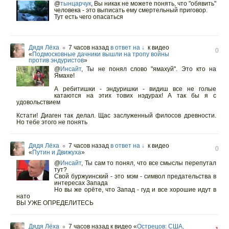
@
тынцарчук
,
Вы никак не можете понять, что "обявить"
человека - это выписать ему смертельный приговор.
Тут есть чего опасаться
Дядя Лёха
7 часов назад
в ответ на ↓
к видео
○
0
«
Подмосковные дачники вышли на тропу войны
против эндуристов
»
@
Инсайт
,
Ты не понял слово "ямахуй". Это кто на
Ямахе!
А ребитишки - эндуришки - видиш все не голые
катаются на этих тових нэдурах! А так бы я с
удовольствием
Кстати! Диаген так делал. Щас заслуженный филосов древности.
Но тебе этого не понять
Дядя Лёха
7 часов назад
в ответ на ↓
к видео
○
0
«
Путин и Движуха
»
@
Инсайт
,
Ты сам то понял, что все смыслы перепутал
тут?
Свой буржуинский - это мэм - символ предательства в
интересах Запада
Но вы же орёте, что Запад - гуд и все хорошие идут в
нато
ВЫ УЖЕ ОПРЕДЕЛИТЕСЬ
Дядя Лёха
7 часов назад
к видео «
Острецов: США,
○