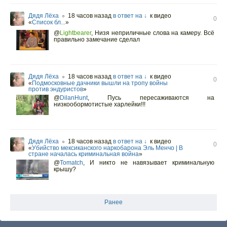
Дядя Лёха
18 часов назад
в ответ на ↓
к видео
○
0
«
Список бл...
»
@
Lightbearer
,
Низя неприличные слова на камеру. Всё
правильно замечание сделал
Дядя Лёха
18 часов назад
в ответ на ↓
к видео
○
0
«
Подмосковные дачники вышли на тропу войны
против эндуристов
»
@
DilanHunt
,
Пусь пересаживаются на
низкообормотистые харлейки!!!
Дядя Лёха
18 часов назад
в ответ на ↓
к видео
○
0
«
Убийство мексиканского наркобарона Эль Менчо | В
стране началась криминальная война
»
@
Tomatch
,
И никто не навязывает криминальную
крышу?
Ранее