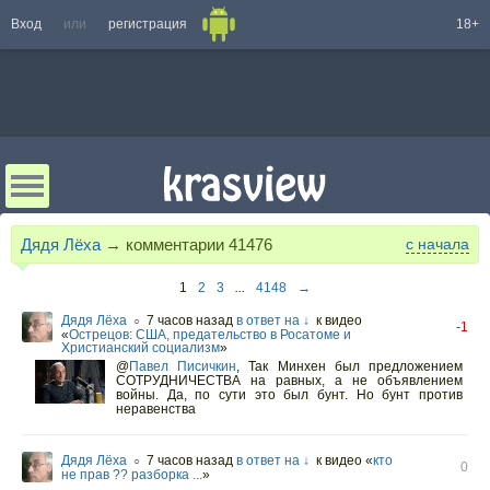
Вход
или
регистрация
18+
Дядя Лёха
→ комментарии
41476
с начала
1
2
3
...
4148
→
Дядя Лёха
7 часов назад
в ответ на ↓
к видео
○
-1
«
Острецов: США, предательство в Росатоме и
Христианский социализм
»
@
Павел Писичкин
,
Так Минхен был предложением
СОТРУДНИЧЕСТВА на равных, а не объявлением
войны. Да, по сути это был бунт. Но бунт против
неравенства
Дядя Лёха
7 часов назад
в ответ на ↓
к видео «
кто
○
0
не прав ?? разборка ...
»