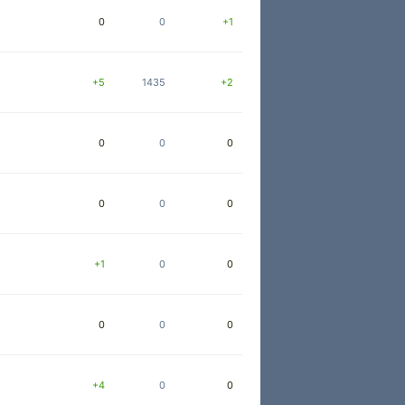
0
0
+1
+5
1435
+2
0
0
0
0
0
0
+1
0
0
0
0
0
+4
0
0