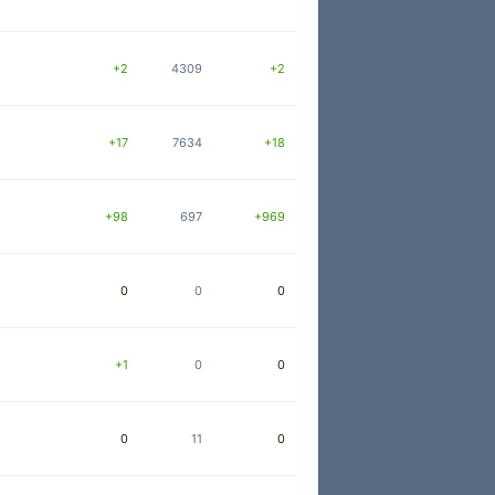
+2
4309
+2
+17
7634
+18
+98
697
+969
0
0
0
+1
0
0
0
11
0