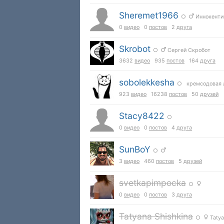
Sheremet1966
○
Иннокенти
0
видео
0
постов
2
друга
Skrobot
○
Сергей Скробот
3632
видео
935
постов
164
друга
sobolekkesha
○ кремсодовая л
923
видео
16238
постов
50
друзей
Stacy8422
○
0
видео
0
постов
4
друга
SunBoY
○
3
видео
460
постов
5
друзей
svetkapimpocka
○
0
видео
0
постов
3
друга
Tatyana Shishkina
○
Tatya