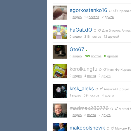
egorkostenko16
○
Спроси е
0
видео
19
постов
2
друга
FaGaLdO
○
Для близких Антох
0
видео
316
постов
12
друзей
Gto67
•
0
видео
769
постов
8
друзей
korolkungfu
○
Кунг Фу Корол
0
видео
4
поста
2
друга
krsk_aleks
○
Алексей Процко
1
видео
59
постов
4
друга
madmax280776
○
Marsel M
0
видео
3
поста
2
друга
makcbolshevik
○
Максим Го