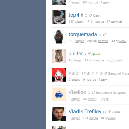
4
видео
85
постов
1
друг
top4ik
○
Саня
217
видео
1710
постов
37
друзей
torquemada
○
668
видео
20236
постов
30
друзей
unlifer
•
Денис
48
видео
12303
поста
38
друзей
valer-malinin
○
Валерий Мал
0
видео
0
постов
1
друг
Vladico
○
Владислав Шнурков
0
видео
44
поста
1
друг
Vladik Trefilov
○
Vladik.....
6
видео
134
поста
18
друзей