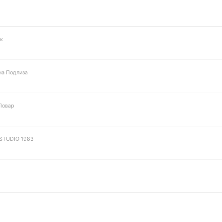
к
а Подлиза
Повар
STUDIO 1983