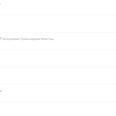
к
Хитроумные Сумасшедшие Монстры
ня