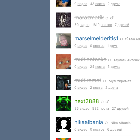
0
видео
43
поста
2
друга
marazmatik
○
50
видео
1819
постов
7
друзей
marselmelderitis1
○
Marsel
0
видео
0
постов
1
друг
multiantoska
○ Мульти Антошк
0
видео
24
поста
3
друга
multiremet
○ Мультиремет
0
видео
2
поста
2
друга
next2888
○
95
видео
582
поста
27
друзей
nikaalbania
○ Nika Albania
0
видео
0
постов
6
друзей