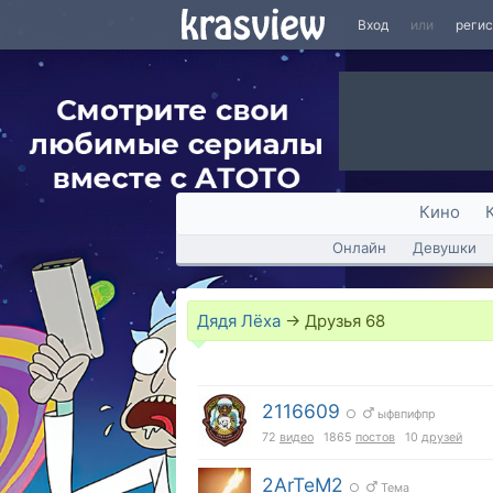
Вход
или
реги
Кино
Онлайн
Девушки
Дядя Лёха
→
Друзья
68
2116609
○
ыфвпифпр
72
видео
1865
постов
10
друзей
2ArTeM2
○
Тема