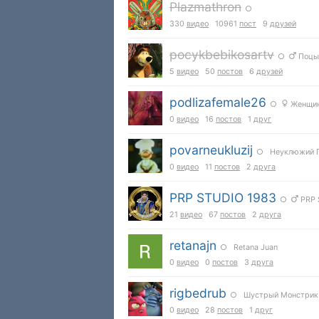
Plazmathron
○
330
видео
10961
пост
9
друзей
pocykbebikosartv
○
Поцы
5
видео
50
постов
6
друзей
podlizafemale26
○
Женщин
0
видео
16
постов
1
друг
povarneukluzij
○ Неуклюжий 
0
видео
11
постов
2
друга
PRP STUDIO 1983
○
PRP 
21
видео
67
постов
2
друга
retanajn
○ Retana Juan
0
видео
0
постов
3
друга
rigbedrub
○ Шустрый Монстрик
0
видео
28
постов
1
друг