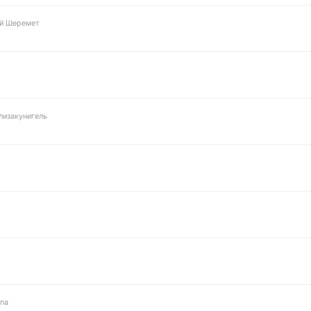
й Шеремет
изакунигель
na