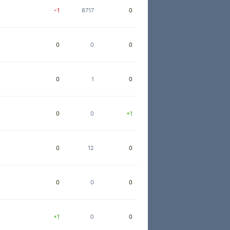
−1
8717
0
0
0
0
0
1
0
0
0
+1
0
12
0
0
0
0
+1
0
0