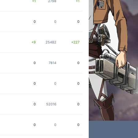
+1
2798
+1
0
0
0
+9
25482
+227
0
7814
0
0
0
0
0
52016
0
0
0
0