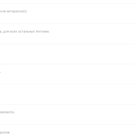
сли интересно)))
а, для всех остальных Антонио.
ь
elderitis
релов