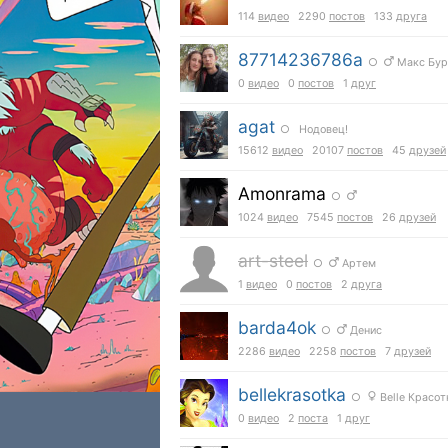
114
видео
2290
постов
133
друга
87714236786a
○
Макс Бур
0
видео
0
постов
1
друг
agat
○ Нодовец!
15612
видео
20107
постов
45
друзей
Amonrama
○
1024
видео
7545
постов
26
друзей
art-steel
○
Артем
1
видео
0
постов
2
друга
barda4ok
○
Денис
2286
видео
2258
постов
7
друзей
bellekrasotka
○
Belle Красот
0
видео
2
поста
1
друг