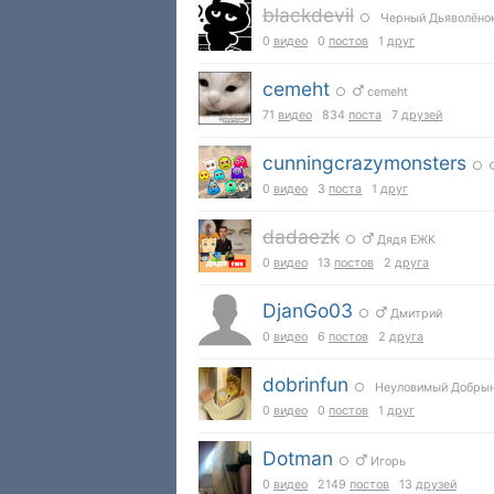
blackdevil
○ Черный Дьяволёно
0
видео
0
постов
1
друг
cemeht
○
cemeht
71
видео
834
поста
7
друзей
cunningcrazymonsters
○
0
видео
3
поста
1
друг
dadaezk
○
Дядя ЕЖК
0
видео
13
постов
2
друга
DjanGo03
○
Дмитрий
0
видео
6
постов
2
друга
dobrinfun
○ Неуловимый Добры
0
видео
0
постов
1
друг
Dotman
○
Игорь
0
видео
2149
постов
13
друзей