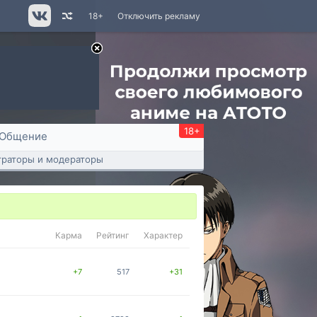
18+
Отключить рекламу
18+
Общение
раторы и модераторы
Карма
Рейтинг
Характер
+7
517
+31