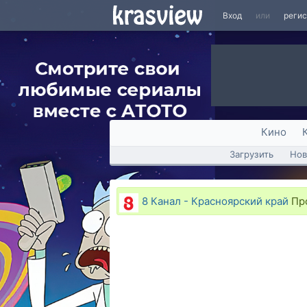
Вход
или
реги
Кино
Загрузить
Нов
8 Канал - Красноярский край
Про