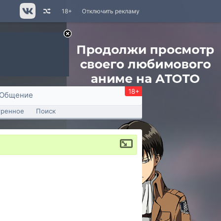
18+
Отключить рекламу
18+
Общение
тренное
Поиск