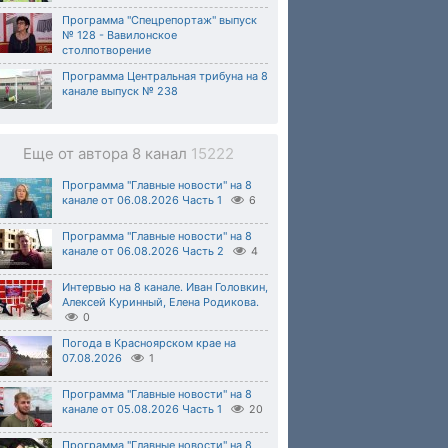
Программа "Спецрепортаж" выпуск
№ 128 - Вавилонское
столпотворение
Программа Центральная трибуна на 8
канале выпуск № 238
Еще от автора 8 канал
15222
Программа "Главные новости" на 8
канале от 06.08.2026 Часть 1
6
Программа "Главные новости" на 8
канале от 06.08.2026 Часть 2
4
Интервью на 8 канале. Иван Головкин,
Алексей Куринный, Елена Родикова.
0
Погода в Красноярском крае на
07.08.2026
1
Программа "Главные новости" на 8
канале от 05.08.2026 Часть 1
20
Программа "Главные новости" на 8