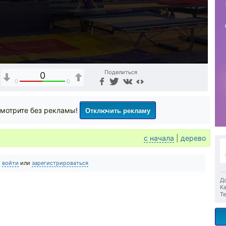
Поделиться
0
0
0
Отключить рекламу
мотрите без рекламы!
с начала
|
дерево
о
войти
или
зарегистрироваться
До
Ка
Те