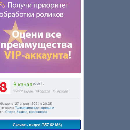
8 канал
9099
| 0
15222
видео
19
постов
15
друзей
бавлено: 27 апреля 2024 в 20:35
тегория:
Телевизионные передачи
ги:
Спорт
,
8канал
,
красноярск
Скачать видео (357.62 Мб)