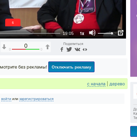
6
1x
19:05
Поделиться
0
0
0
Отключить рекламу
мотрите без рекламы!
с начала
|
дерево
о
войти
или
зарегистрироваться
До
Ка
Те