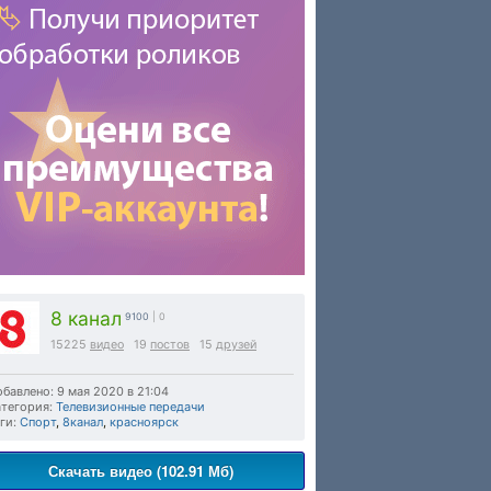
8 канал
9100
| 0
15225
видео
19
постов
15
друзей
бавлено: 9 мая 2020 в 21:04
тегория:
Телевизионные передачи
ги:
Спорт
,
8канал
,
красноярск
Скачать видео (102.91 Мб)