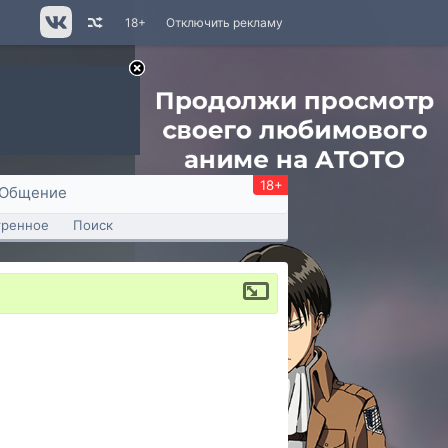
18+
Отключить рекламу
18+
Общение
тренное
Поиск