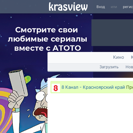
Вход
или
реги
Кино
Загрузить
Нов
8 Канал - Красноярский край
Про