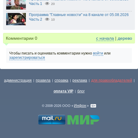
Часть 1
20
Программа "Главные новости" на 8 канале от 05.08.2026
Часть 2
10
Комментарии
0
с начала
|
дерево
Чтобы писать и оценивать комментарии нужно
войти
или
зарегистрироваться
администрация
правила
справка
реклама
для правообладателей
|
|
|
|
|
оплата VIP
блог
|
Инфон
© 2008-2026 ООО «
»