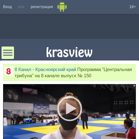
Вход
или
регистрация
18+
8 Канал - Красноярский край
Программа "Центральная
трибуна" на 8 канале выпуск № 150