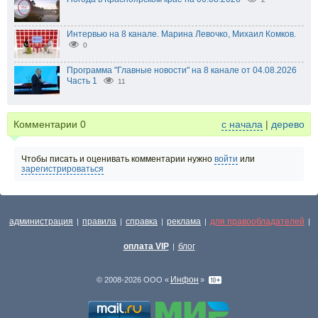
Интервью на 8 канале. Марина Левочко, Михаил Комков.
0
Программа "Главные новости" на 8 канале от 04.08.2026
Часть 1
11
Комментарии
0
с начала
|
дерево
Чтобы писать и оценивать комментарии нужно
войти
или
зарегистрироваться
администрация
правила
справка
реклама
для правообладателей
|
|
|
|
|
оплата VIP
блог
|
Инфон
© 2008-2026 ООО «
»