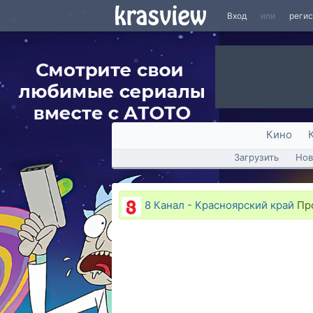
Вход
или
реги
Кино
Загрузить
Нов
8 Канал - Красноярский край
Про