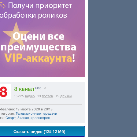
8 канал
9100
| 0
15225
видео
19
постов
15
друзей
бавлено: 19 марта 2020 в 20:13
тегория:
Телевизионные передачи
ги:
Спорт
,
8канал
,
красноярск
Скачать видео (125.12 Мб)