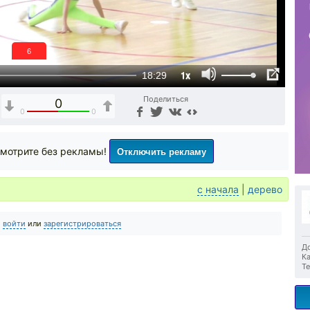
5
1x
18:29
Поделиться
0
0
0
Отключить рекламу
мотрите без рекламы!
с начала
|
дерево
о
войти
или
зарегистрироваться
До
Ка
Те