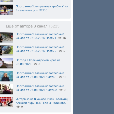
Программа "Центральная трибуна" на
8 канале выпуск № 150
Еще от автора 8 канал
15225
Программа "Главные новости" на 8
канале от 07.08.2026 Часть 1
16
Программа "Главные новости" на 8
канале от 07.08.2026 Часть 2
5
Погода в Красноярском крае на
08.08.2026
3
Программа "Главные новости" на 8
канале от 06.08.2026 Часть 1
13
Программа "Главные новости" на 8
канале от 06.08.2026 Часть 2
9
Интервью на 8 канале. Иван Головкин,
Алексей Куринный, Елена Родикова.
0