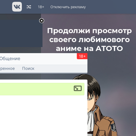
18+
Отключить рекламу
18+
Общение
тренное
Поиск