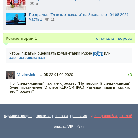
0
Программа "Главные новости" на 8 канале от 04.08.2026
Часть 1
11
Комментарии
1
с начала
|
дерево
Чтобы писать и оценивать комментарии нужно
войти
или
зарегистрироваться
Voytkevich
05:22 01.01.2020
+3
○
По "синкёкусинкай", аж слух режет.. "По версии(!) синкёкусинкай"
будет правильнее. Это всё КЁКУСИНКАЙ. Разница лишь в том, кто
его "продаёт"...
администрация
правила
справка
реклама
для правообладателей
|
|
|
|
|
оплата VIP
блог
|