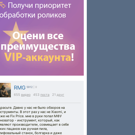
RMG
5912
| 0
655
видео
453
поста
21
друг
расьте. Давно у нас не было обзоров на
струменты. В этот раз у нас не Xiaomi, и
же не Fix Price. мне в руки попал МФУ
новатор - инструмент, который, как
являют производители, совмещает в себе
ких пацанов как ручная пила,
лифовальный станок, болгарка и даже