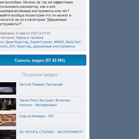
лектролобзик. Можно ли так же эффективно
пользовать реноватор, как и все
ышеперечисленные инструменты или нет?
авайте вообще посмотрим что он может и
носится ли он к категории "Дерьмовые
нструменты"?
бавлено: 5 марта 2021 в 01:01
тегория:
Наука и техника
ги:
Даня Крастер
,
SuperCrastan
,
#RMG
,
Build Not
ombs
,
DIY
,
Крастер
,
дерьмовые инструменты
Скачать видео (97.43 Мб)
Похожее видео
Литьтё Пневмо Тентаклей
Такли Плох Экстракт Вонючих
Носков - Эксперимент
Сыр из Фанеры - DIY
3D ПЕЧАТЬ СТАЛЬЮ - ЭКСПЕРИМЕНТ