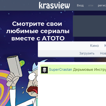
Вход
или
реги
Кино
Загрузить
Нов
SuperCrastan
Дерьмовые Инстру