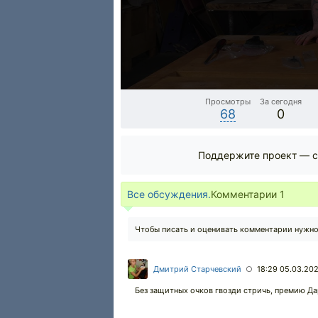
Просмотры
За сегодня
68
0
Поддержите проект — с
Все обсуждения.
Комментарии
1
Чтобы писать и оценивать комментарии нужн
Дмитрий Старчевский
18:29 05.03.20
○
Без защитных очков гвозди стричь, премию Дар