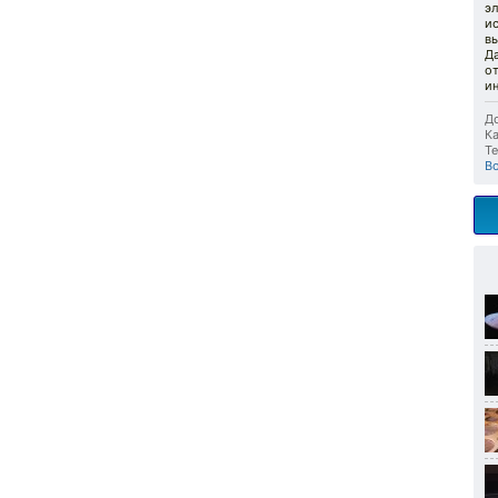
э
ис
в
Д
от
и
До
Ка
Те
B