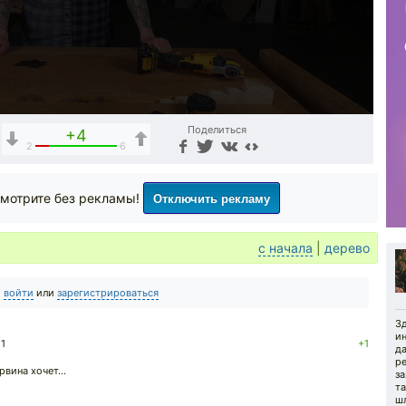
Поделиться
+4
2
6
Отключить рекламу
мотрите без рекламы!
с начала
|
дерево
о
войти
или
зарегистрироваться
Зд
ин
21
+1
да
ре
вина хочет...
за
та
ш