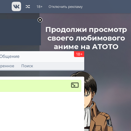
18+
Отключить рекламу
18+
Общение
тренное
Поиск