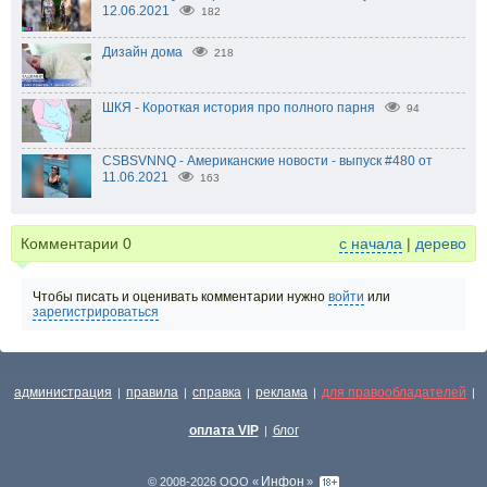
12.06.2021
182
Дизайн дома
218
ШКЯ - Короткая история про полного парня
94
CSBSVNNQ - Американские новости - выпуск #480 от
11.06.2021
163
Комментарии
0
с начала
|
дерево
Чтобы писать и оценивать комментарии нужно
войти
или
зарегистрироваться
администрация
правила
справка
реклама
для правообладателей
|
|
|
|
|
оплата VIP
блог
|
Инфон
© 2008-2026 ООО «
»