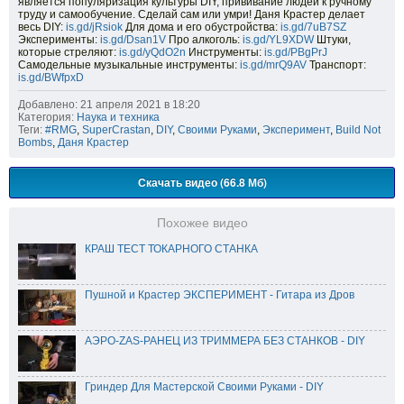
является популяризация культуры DIY, прививание людей к ручному
труду и самообучение. Сделай сам или умри! Даня Крастер делает
весь DIY:
is.gd/jRsiok​
Для дома и его обустройства:
is.gd/7uB7SZ​
Эксперименты:
is.gd/Dsan1V​
Про алкоголь:
is.gd/YL9XDW​
Штуки,
которые стреляют:
is.gd/yQdO2n​
Инструменты:
is.gd/PBgPrJ​
Самодельные музыкальные инструменты:
is.gd/mrQ9AV​
Транспорт:
is.gd/BWfpxD
Добавлено: 21 апреля 2021 в 18:20
Категория:
Наука и техника
Теги:
#RMG
,
SuperCrastan
,
DIY
,
Своими Руками
,
Эксперимент
,
Build Not
Bombs
,
Даня Крастер
Скачать видео (66.8 Мб)
Похожее видео
КРАШ ТЕСТ ТОКАРНОГО СТАНКА
Пушной и Крастер ЭКСПЕРИМЕНТ - Гитара из Дров
АЭРО-ZAS-РАНЕЦ ИЗ ТРИММЕРА БЕЗ СТАНКОВ - DIY
Гриндер Для Мастерской Своими Руками - DIY