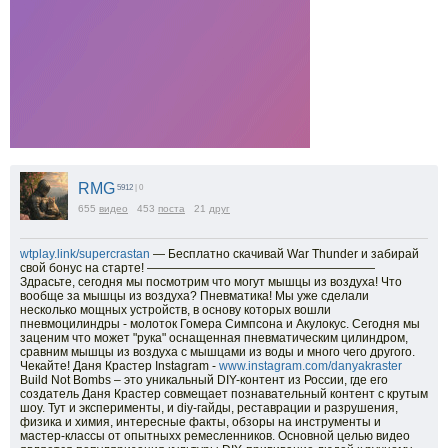
RMG
5912
| 0
655
видео
453
поста
21
друг
wtplay.link/supercrastan​
— Бесплатно скачивай War Thunder и забирай
свой бонус на старте! ———————————————————
Здрасьте, сегодня мы посмотрим что могут мышцы из воздуха! Что
вообще за мышцы из воздуха? Пневматика! Мы уже сделали
несколько мощных устройств, в основу которых вошли
пневмоцилиндры - молоток Гомера Симпсона и Акулокус. Сегодня мы
заценим что может "рука" оснащенная пневматическим цилиндром,
сравним мышцы из воздуха с мышцами из воды и много чего другого.
Чекайте! Даня Крастер Instagram -
www.instagram.com/danyakraster​
Build Not Bombs – это уникальный DIY-контент из России, где его
создатель Даня Крастер совмещает познавательный контент с крутым
шоу. Тут и эксперименты, и diy-гайды, реставрации и разрушения,
физика и химия, интересные факты, обзоры на инструменты и
мастер-классы от опытныхх ремесленников. Основной целью видео