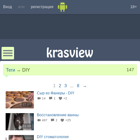
Вход
или
регистрация
18+
Теги
→
DIY
147
1
2
3
...
8
→
Сыр из Фанеры - DIY
14
1
+2
27:07
Восстановление ванны
487
2
+25
01:00
DIY стоматология