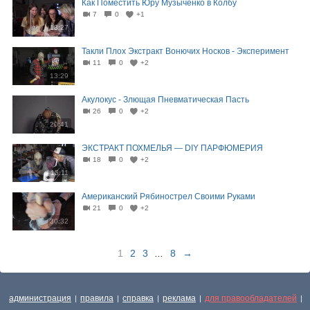
Как Поместить Юру Музыченко в Колбу
7
0
+1
13:27
Такли Плох Экстракт Вонючих Носков - Эксперимент
11
0
+2
13:29
Акулокус - Злющая Пневматическая Пасть
26
0
+2
20:41
ЭКСТРАКТ ПОХМЕЛЬЯ — DIY ПАРФЮМЕРИЯ
18
0
+2
15:11
Американский Рябинострел Своими Руками
21
0
+2
30:32
1
2
3
...
8
→
администрация
правила
справка
реклама
для правообладателей
|
|
|
|
|