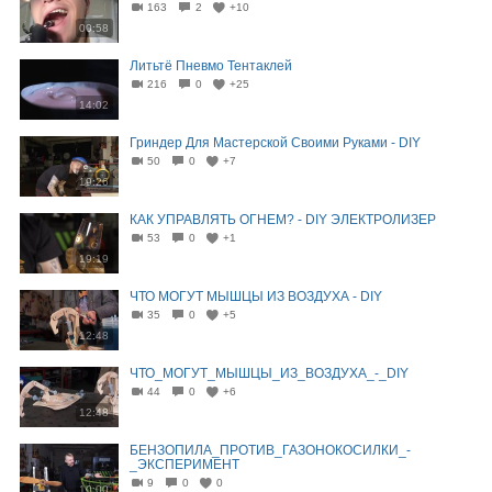
163
2
+10
00:58
Литьтё Пневмо Тентаклей
216
0
+25
14:02
Гриндер Для Мастерской Своими Руками - DIY
50
0
+7
19:26
КАК УПРАВЛЯТЬ ОГНЕМ? - DIY ЭЛЕКТРОЛИЗЕР
53
0
+1
19:19
ЧТО МОГУТ МЫШЦЫ ИЗ ВОЗДУХА - DIY
35
0
+5
12:48
ЧТО_МОГУТ_МЫШЦЫ_ИЗ_ВОЗДУХА_-_DIY
44
0
+6
12:48
БЕНЗОПИЛА_ПРОТИВ_ГАЗОНОКОСИЛКИ_-
_ЭКСПЕРИМЕНТ
9
0
0
10:00