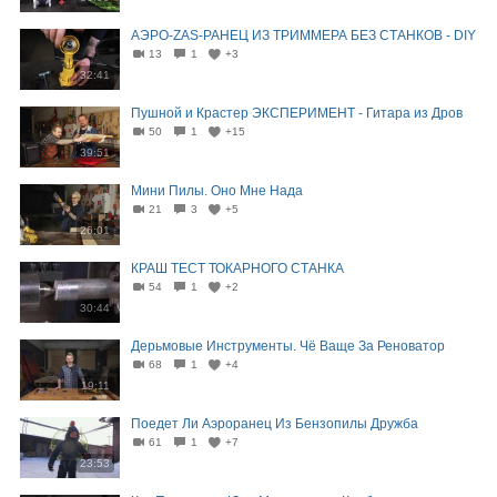
АЭРО-ZAS-РАНЕЦ ИЗ ТРИММЕРА БЕЗ СТАНКОВ - DIY
13
1
+3
32:41
Пушной и Крастер ЭКСПЕРИМЕНТ - Гитара из Дров
50
1
+15
39:51
Мини Пилы. Оно Мне Нада
21
3
+5
26:01
КРАШ ТЕСТ ТОКАРНОГО СТАНКА
54
1
+2
30:44
Дерьмовые Инструменты. Чё Ваще За Реноватор
68
1
+4
19:11
Поедет Ли Аэроранец Из Бензопилы Дружба
61
1
+7
23:53