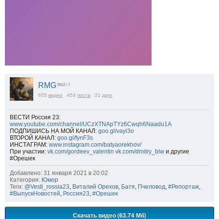
RMG
5912
| 0
655
видео
453
поста
21
друг
ВЕСТИ Россия 23:
www.youtube.com/channel/UCzXTNApTYz6Cwqh6Naadu1A
ПОДПИШИСЬ НА МОЙ КАНАЛ:
goo.gl/vayi3o​
ВТОРОЙ КАНАЛ:
goo.gl/fynF3s​
ИНСТАГРАМ:
www.instagram.com/batyaorekhov/​
При участии:
vk.com/gordeev_valentin​
vk.com/dmitry_blw​
и другие
#Орешек
Добавлено: 31 января 2021 в 20:02
Категория:
Юмор
Теги:
@Vesti_rossia23
,
Виталий Орехов
,
Батя
,
Пчеловод
,
#Репортаж
,
#ВыпускНовостей
,
Россия23
,
#Орешек
Скачать видео (63.74 Мб)