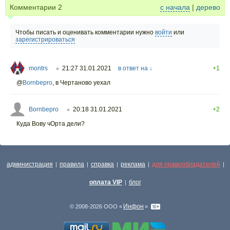
Комментарии
2
с начала
|
дерево
Чтобы писать и оценивать комментарии нужно
войти
или
зарегистрироваться
montrs
21:27 31.01.2021
в ответ на ↓
+1
○
@
Bornbepro
,
в Чертаново уехал
Bornbepro
20:18 31.01.2021
+2
○
Куда Вову чОрта дели?
администрация
правила
справка
реклама
для правообладателей
|
|
|
|
|
оплата VIP
блог
|
Инфон
© 2008-2026 ООО «
»