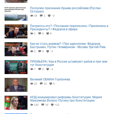
Ползучее признание Крыма российским (Руслан
Осташко)
18
1
−2
07:08
Патриоты кто? / Послание перенесено / Прилепина в
Президенты? / Федоров в эфире
1
0
0
56:40
Как не стать кормом? / Про идеологию: Федоров,
Бастрыкин, Путин / Коммунизм - Москва Третий Рим
2
0
−1
01:06:50
ПРЕМЬЕРА / Как в России штампуют рабов и при чем
тут Конституция
7
2
−1
09:03
Великий ОБМАН Горбачева
22
12
0
26:46
НОД инициировал реформы Конституции. Мария
Максимова Вопрос Путину про Конституцию
142
10
+12
02:20