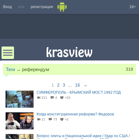
Вход
или
регистрация
18+
Теги
→
референдум
318
1
2
3
...
16
→
СИМФЕРОПОЛЬ - КРЫМСКИЙ МОСТ 1992 ГОД
211
4
+23
01:36
Когда конституционная реформа? Федоров
11
73
+2
13:57
Вопрос элиты и Национальной идеи / Удар по США /