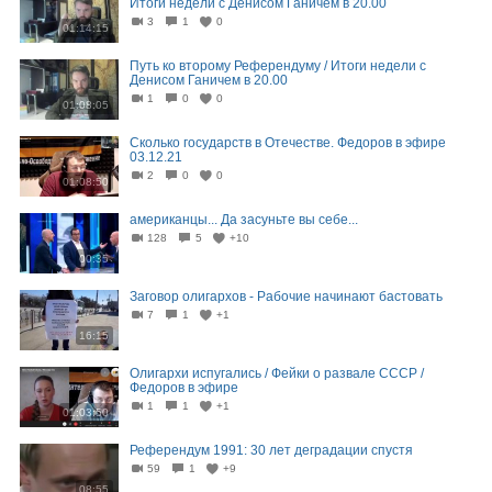
Итоги недели с Денисом Ганичем в 20.00
3
1
0
01:14:15
Путь ко второму Референдуму / Итоги недели с
Денисом Ганичем в 20.00
1
0
0
01:08:05
Сколько государств в Отечестве. Федоров в эфире
03.12.21
2
0
0
01:08:50
американцы... Да засуньте вы себе...
128
5
+10
00:35
Заговор олигархов - Рабочие начинают бастовать
7
1
+1
16:15
Олигархи испугались / Фейки о развале СССР /
Федоров в эфире
1
1
+1
01:03:50
Референдум 1991: 30 лет деградации спустя
59
1
+9
08:55