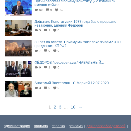
Путин рассказал почему Конституцию изменили
именно сейчас
69
0
+1
05:38
Действие Конституции 1977 года было прервано
незаконно. Евгений Фёдоров
5
1
0
41:26
30 лет во власти. Почему мы так плохо живём? ЧТО
предлагает КПРФ?
7
0
0
18:35
ФЁДОРОВ / референдум / НАВАЛЬНЫЙ...
9
1
0
16:11
Анатолий Вассерман - С Марией 12.07.2020
3
0
0
01:23:45
1
2
3
...
16
→
администрация
правила
справка
реклама
для правообладателей
|
|
|
|
|